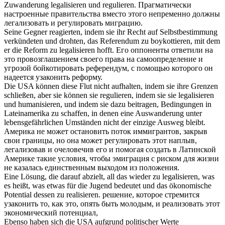
Zuwanderung
legalisieren
und regulieren.
Прагматически
настроенные правительства вместо этого непременно должны
легализовать
и регулировать миграцию.
Seine Gegner reagierten, indem sie ihr Recht auf Selbstbestimmung
verkündeten und drohten, das Referendum zu boykottieren, mit dem
er die Reform zu
legalisieren
hofft.
Его оппоненты ответили на
это провозглашением своего права на самоопределение и
угрозой бойкотировать референдум, с помощью которого он
надеется
узаконить
реформу.
Die USA können diese Flut nicht aufhalten, indem sie ihre Grenzen
schließen, aber sie können sie regulieren, indem sie sie
legalisieren
und humanisieren, und indem sie dazu beitragen, Bedingungen in
Lateinamerika zu schaffen, in denen eine Auswanderung unter
lebensgefährlichen Umständen nicht der einzige Ausweg bleibt.
Америка не может остановить поток иммигрантов, закрыв
свои границы, но она может регулировать этот наплыв,
легализовав
и очеловечив его и помогая создать в Латинской
Америке такие условия, чтобы эмиграция с риском для жизни
не казалась единственным выходом из положения.
Eine Lösung, die darauf abzielt, all das wieder zu
legalisieren
, was
es heißt, was etwas für die Jugend bedeutet und das ökonomische
Potential dessen zu realisieren.
решение, которое стремится
узаконить
то, как это, опять быть молодым, и реализовать этот
экономический потенциал,
Ebenso haben sich die USA aufgrund politischer Werte