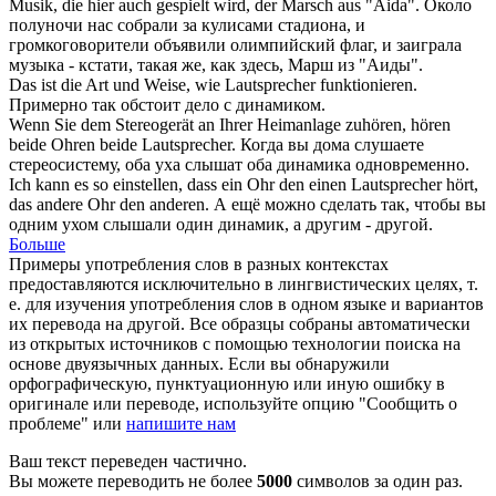
Musik, die hier auch gespielt wird, der Marsch aus "Aida".
Около
полуночи нас собрали за кулисами стадиона, и
громкоговорители
объявили олимпийский флаг, и заиграла
музыка - кстати, такая же, как здесь, Марш из "Аиды".
Das ist die Art und Weise, wie
Lautsprecher
funktionieren.
Примерно так обстоит дело с
динамиком
.
Wenn Sie dem Stereogerät an Ihrer Heimanlage zuhören, hören
beide Ohren beide
Lautsprecher
.
Когда вы дома слушаете
стереосистему, оба уха слышат оба
динамика
одновременно.
Ich kann es so einstellen, dass ein Ohr den einen
Lautsprecher
hört,
das andere Ohr den anderen.
А ещё можно сделать так, чтобы вы
одним ухом слышали один
динамик
, а другим - другой.
Больше
Примеры употребления слов в разных контекстах
предоставляются исключительно в лингвистических целях, т.
е. для изучения употребления слов в одном языке и вариантов
их перевода на другой. Все образцы собраны автоматически
из открытых источников с помощью технологии поиска на
основе двуязычных данных. Если вы обнаружили
орфографическую, пунктуационную или иную ошибку в
оригинале или переводе, используйте опцию "Сообщить о
проблеме" или
напишите нам
Ваш текст переведен частично.
Вы можете переводить не более
5000
символов за один раз.