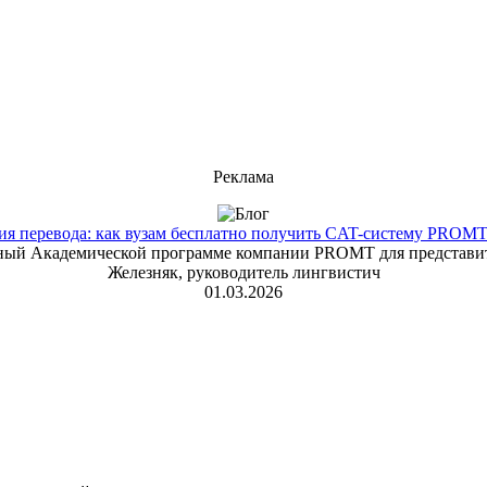
Реклама
 перевода: как вузам бесплатно получить CAT-систему PROMT T
енный Академической программе компании PROMT для представит
Железняк, руководитель лингвистич
01.03.2026