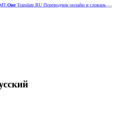
MT.
One
Translate.RU Переводчик онлайн и словарь
русский