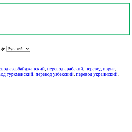
age
евод азербайджанский
,
перевод арабский
,
перевод иврит
,
вод туркменский
,
перевод узбекский
,
перевод украинский
,