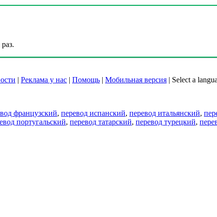
раз.
ости
|
Реклама у нас
|
Помощь
|
Мобильная версия
|
Select a langu
евод французский
,
перевод испанский
,
перевод итальянский
,
пер
евод португальский
,
перевод татарский
,
перевод турецкий
,
пере