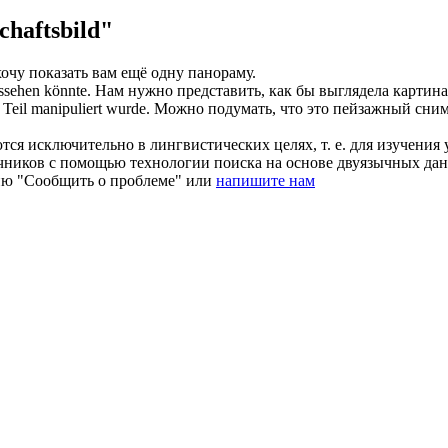
haftsbild"
хочу показать вам ещё одну панораму.
ssehen könnte.
Нам нужно представить, как бы выглядела картина
e Teil manipuliert wurde.
Можно подумать, что это пейзажный снимо
ся исключительно в лингвистических целях, т. е. для изучения 
очников с помощью технологии поиска на основе двуязычных д
ию "Сообщить о проблеме" или
напишите нам