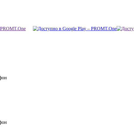
фон
фон