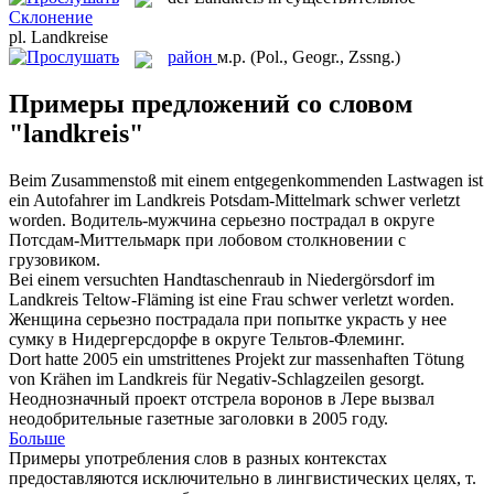
Склонение
pl.
Landkreise
район
м.р.
(Pol., Geogr., Zssng.)
Примеры предложений со словом
"landkreis"
Beim Zusammenstoß mit einem entgegenkommenden Lastwagen ist
ein Autofahrer im
Landkreis
Potsdam-Mittelmark schwer verletzt
worden.
Водитель-мужчина серьезно пострадал в округе
Потсдам-Миттельмарк при лобовом столкновении с
грузовиком.
Bei einem versuchten Handtaschenraub in Niedergörsdorf im
Landkreis
Teltow-Fläming ist eine Frau schwer verletzt worden.
Женщина серьезно пострадала при попытке украсть у нее
сумку в Нидергерсдорфе в округе Тельтов-Флеминг.
Dort hatte 2005 ein umstrittenes Projekt zur massenhaften Tötung
von Krähen im
Landkreis
für Negativ-Schlagzeilen gesorgt.
Неоднозначный проект отстрела воронов в Лере вызвал
неодобрительные газетные заголовки в 2005 году.
Больше
Примеры употребления слов в разных контекстах
предоставляются исключительно в лингвистических целях, т.