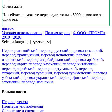
Очень жаль,
Но сейчас вы можете переводить только
5000
символов за
один раз.
наверх
Условия использования
|
Полная версия
|
© ООО «ПРОМТ»,
2010 - 2026
Select a language
Перевод английский
,
перевод русский
,
перевод немецкий
,
перевод французский
,
перевод испанский
,
перевод
итальянский
,
перевод азербайджанский
,
перевод арабский
,
перевод иврит
,
перевод казахский
,
перевод китайский
,
перевод корейский
,
перевод португальский
,
перевод
татарский
,
перевод турецкий
,
перевод туркменский
,
перевод
узбекский
,
перевод украинский
,
перевод финский
,
перевод
эстонский
,
перевод японский
Возможности
Перевод текста
Примеры употребления
Склонение и спряжение