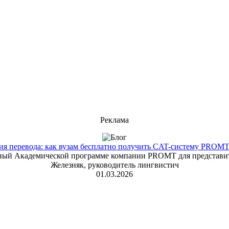
Реклама
 перевода: как вузам бесплатно получить CAT-систему PROMT T
енный Академической программе компании PROMT для представит
Железняк, руководитель лингвистич
01.03.2026