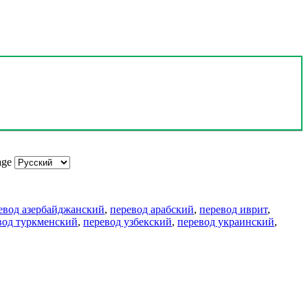
age
евод азербайджанский
,
перевод арабский
,
перевод иврит
,
вод туркменский
,
перевод узбекский
,
перевод украинский
,