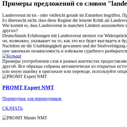
Примеры предложений со словом "lande
Landesverrat
ist tot - oder vielleicht gerade im Entstehen begriffen.
Пр
Es überrascht nicht, dass diese Regime die leiseste Kritik als
Landesve
Wie kommt es, dass
Landesverrat
in manchen Ländern auszusterben sc
других?
Deutschlands Erfahrungen mit
Landesverrat
strotzen vor Widersprüche
он, возможно, указывает на то, как это все будет выглядеть в б
Nachdem sie die Unabhängigkeit gewannen und der Strafverfolgung en
они завоевали независимость и избежали судебного разбирател
Примеры употребления слов в разных контекстах предоставляют
другой. Все образцы собраны автоматически из открытых ист
или иную ошибку в оригинале или переводе, используйте опц
PROMT Expert NMT
Переводчик для переводчиков
СКАЧАТЬ