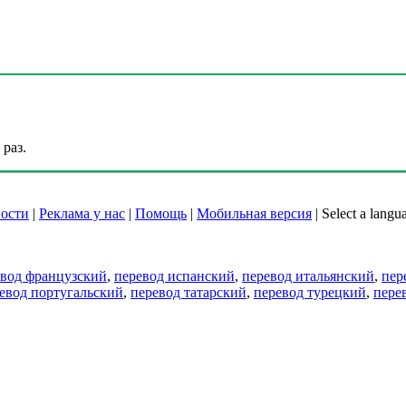
раз.
ости
|
Реклама у нас
|
Помощь
|
Мобильная версия
|
Select a langu
евод французский
,
перевод испанский
,
перевод итальянский
,
пер
евод португальский
,
перевод татарский
,
перевод турецкий
,
пере