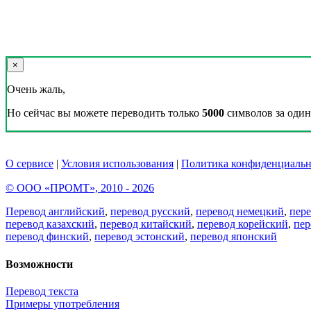
×
Очень жаль,
Но сейчас вы можете переводить только
5000
символов за один 
О сервисе
|
Условия использования
|
Политика конфиденциальн
© ООО «ПРОМТ», 2010 - 2026
Перевод английский
,
перевод русский
,
перевод немецкий
,
пер
перевод казахский
,
перевод китайский
,
перевод корейский
,
пер
перевод финский
,
перевод эстонский
,
перевод японский
Возможности
Перевод текста
Примеры употребления