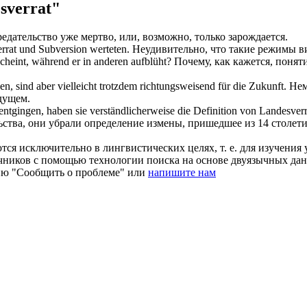
sverrat"
едательство уже мертво, или, возможно, только зарождается.
rrat
und Subversion werteten.
Неудивительно, что такие режимы в
heint, während er in anderen aufblüht?
Почему, как кажется, понят
n, sind aber vielleicht trotzdem richtungsweisend für die Zukunft.
Нем
удущем.
tgingen, haben sie verständlicherweise die Definition von
Landesverr
ьства, они убрали определение измены, пришедшее из 14 столети
ся исключительно в лингвистических целях, т. е. для изучения 
очников с помощью технологии поиска на основе двуязычных д
ию "Сообщить о проблеме" или
напишите нам