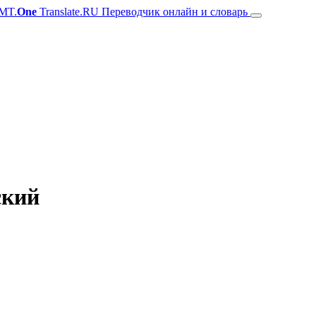
MT.
One
Translate.RU Переводчик онлайн и словарь
ский