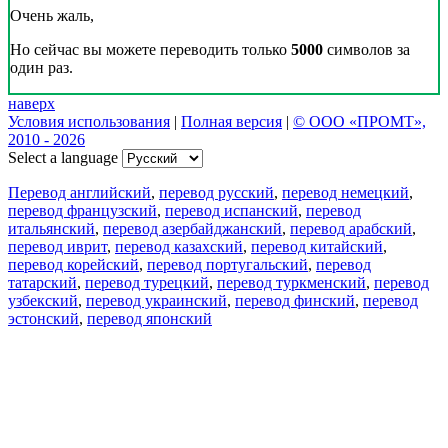
Очень жаль,
Но сейчас вы можете переводить только
5000
символов за
один раз.
наверх
Условия использования
|
Полная версия
|
© ООО «ПРОМТ»,
2010 - 2026
Select a language
Перевод английский
,
перевод русский
,
перевод немецкий
,
перевод французский
,
перевод испанский
,
перевод
итальянский
,
перевод азербайджанский
,
перевод арабский
,
перевод иврит
,
перевод казахский
,
перевод китайский
,
перевод корейский
,
перевод португальский
,
перевод
татарский
,
перевод турецкий
,
перевод туркменский
,
перевод
узбекский
,
перевод украинский
,
перевод финский
,
перевод
эстонский
,
перевод японский
Возможности
Перевод текста
Примеры употребления
Склонение и спряжение