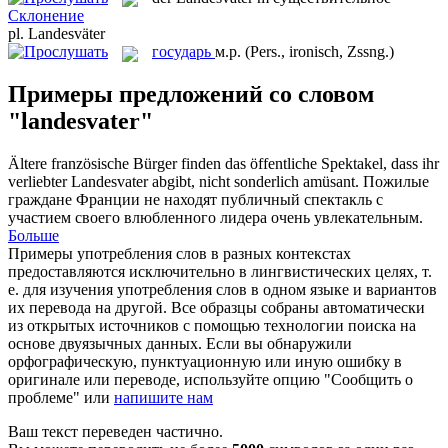
Склонение
pl.
Landesväter
государь
м.р.
(Pers., ironisch, Zssng.)
Примеры предложений со словом
"landesvater"
Ältere französische Bürger finden das öffentliche Spektakel, dass ihr
verliebter
Landesvater
abgibt, nicht sonderlich amüsant.
Пожилые
граждане Франции не находят публичный спектакль с
участием своего влюбленного лидера очень увлекательным.
Больше
Примеры употребления слов в разных контекстах
предоставляются исключительно в лингвистических целях, т.
е. для изучения употребления слов в одном языке и вариантов
их перевода на другой. Все образцы собраны автоматически
из открытых источников с помощью технологии поиска на
основе двуязычных данных. Если вы обнаружили
орфографическую, пунктуационную или иную ошибку в
оригинале или переводе, используйте опцию "Сообщить о
проблеме" или
напишите нам
Ваш текст переведен частично.