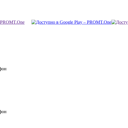
фон
фон