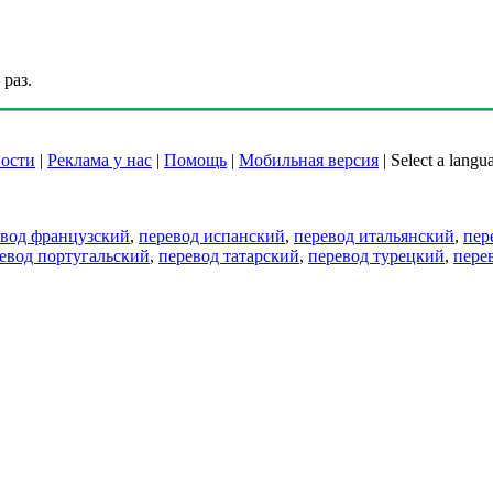
раз.
ости
|
Реклама у нас
|
Помощь
|
Мобильная версия
|
Select a langu
евод французский
,
перевод испанский
,
перевод итальянский
,
пер
евод португальский
,
перевод татарский
,
перевод турецкий
,
пере