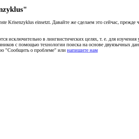
nzyklus"
chste
Krisenzyklus
einsetzt.
Давайте же сделаем это сейчас, прежде 
ся исключительно в лингвистических целях, т. е. для изучения 
очников с помощью технологии поиска на основе двуязычных д
ию "Сообщить о проблеме" или
напишите нам