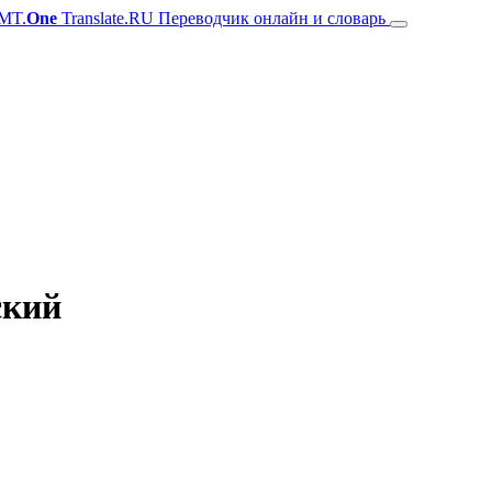
MT.
One
Translate.RU Переводчик онлайн и словарь
ский