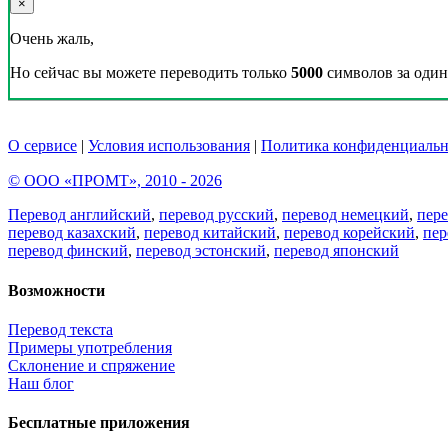
×
Очень жаль,
Но сейчас вы можете переводить только
5000
символов за один 
О сервисе
|
Условия использования
|
Политика конфиденциальн
© ООО «ПРОМТ», 2010 - 2026
Перевод английский
,
перевод русский
,
перевод немецкий
,
пер
перевод казахский
,
перевод китайский
,
перевод корейский
,
пер
перевод финский
,
перевод эстонский
,
перевод японский
Возможности
Перевод текста
Примеры употребления
Склонение и спряжение
Наш блог
Бесплатные приложения