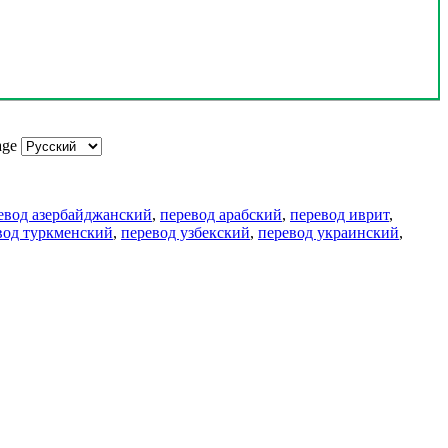
age
евод азербайджанский
,
перевод арабский
,
перевод иврит
,
вод туркменский
,
перевод узбекский
,
перевод украинский
,