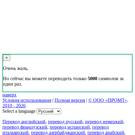
×
Очень жаль,
Но сейчас вы можете переводить только
5000
символов за
один раз.
наверх
Условия использования
|
Полная версия
|
© ООО «ПРОМТ»,
2010 - 2026
Select a language
Перевод английский
,
перевод русский
,
перевод немецкий
,
перевод французский
,
перевод испанский
,
перевод
итальянский
,
перевод азербайджанский
,
перевод арабский
,