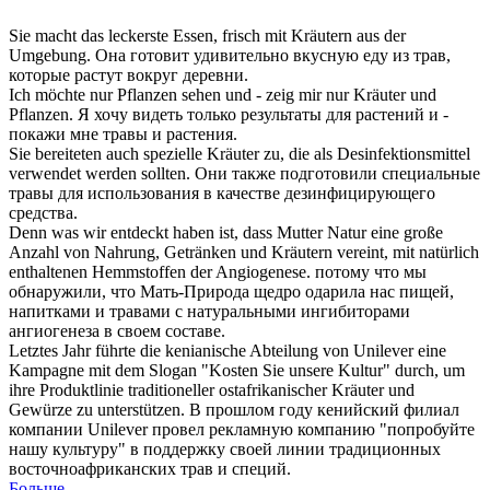
Sie macht das leckerste Essen, frisch mit
Kräutern
aus der
Umgebung.
Она готовит удивительно вкусную еду из
трав
,
которые растут вокруг деревни.
Ich möchte nur Pflanzen sehen und - zeig mir nur
Kräuter
und
Pflanzen.
Я хочу видеть только результаты для растений и -
покажи мне
травы
и растения.
Sie bereiteten auch spezielle
Kräuter
zu, die als Desinfektionsmittel
verwendet werden sollten.
Они также подготовили специальные
травы
для использования в качестве дезинфицирующего
средства.
Denn was wir entdeckt haben ist, dass Mutter Natur eine große
Anzahl von Nahrung, Getränken und
Kräutern
vereint, mit natürlich
enthaltenen Hemmstoffen der Angiogenese.
потому что мы
обнаружили, что Мать-Природа щедро одарила нас пищей,
напитками и
травами
с натуральными ингибиторами
ангиогенеза в своем составе.
Letztes Jahr führte die kenianische Abteilung von Unilever eine
Kampagne mit dem Slogan "Kosten Sie unsere Kultur" durch, um
ihre Produktlinie traditioneller ostafrikanischer
Kräuter
und
Gewürze zu unterstützen.
В прошлом году кенийский филиал
компании Unilever провел рекламную компанию "попробуйте
нашу культуру" в поддержку своей линии традиционных
восточноафриканских
трав
и специй.
Больше