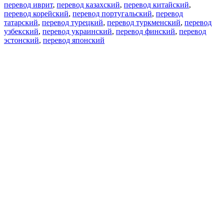
перевод иврит
,
перевод казахский
,
перевод китайский
,
перевод корейский
,
перевод португальский
,
перевод
татарский
,
перевод турецкий
,
перевод туркменский
,
перевод
узбекский
,
перевод украинский
,
перевод финский
,
перевод
эстонский
,
перевод японский
Возможности
Перевод текста
Примеры употребления
Склонение и спряжение
Наш блог
Бесплатные приложения
PROMT.One для iOS
PROMT.One для Android
Предложения
Для разработчиков
Копировать текст