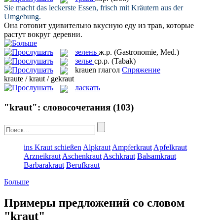
Sie macht das leckerste Essen, frisch mit
Kräutern
aus der
Umgebung.
Она готовит удивительно вкусную еду из
трав
, которые
растут вокруг деревни.
зелень
ж.р.
(Gastronomie, Med.)
зелье
ср.р.
(Tabak)
krauen
глагол
Спряжение
kraute / kraut / gekraut
ласкать
"kraut": словосочетания
(103)
ins Kraut schießen
Alpkraut
Ampferkraut
Apfelkraut
Arzneikraut
Aschenkraut
Aschkraut
Balsamkraut
Barbarakraut
Berufkraut
Больше
Примеры предложений со словом
"kraut"