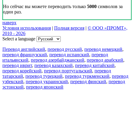
Но сейчас вы можете переводить только
5000
символов за
один раз.
наверх
Условия использования
|
Полная версия
|
© ООО «ПРОМТ»,
2010 - 2026
Select a language
Перевод английский
,
перевод русский
,
перевод немецкий
,
перевод французский
,
перевод испанский
,
перевод
итальянский
,
перевод азербайджанский
,
перевод арабский
,
перевод иврит
,
перевод казахский
,
перевод китайский
,
перевод корейский
,
перевод португальский
,
перевод
татарский
,
перевод турецкий
,
перевод туркменский
,
перевод
узбекский
,
перевод украинский
,
перевод финский
,
перевод
эстонский
,
перевод японский
Возможности
Перевод текста
Примеры употребления
Склонение и спряжение
Наш блог