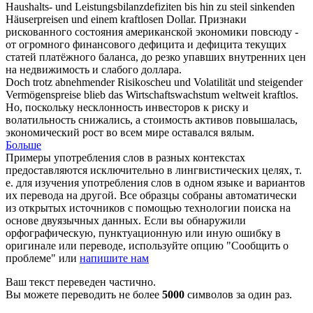
Haushalts- und Leistungsbilanzdefiziten bis hin zu steil sinkenden
Häuserpreisen und einem
kraftlosen
Dollar.
Признаки
рискованного состояния американской экономики повсюду -
от огромного финансового дефицита и дефицита текущих
статей платёжного баланса, до резко упавших внутренних цен
на недвижимость и
слабого
доллара.
Doch trotz abnehmender Risikoscheu und Volatilität und steigender
Vermögenspreise blieb das Wirtschaftswachstum weltweit
kraftlos
.
Но, поскольку несклонность инвесторов к риску и
волатильность снижались, а стоимость активов повышалась,
экономический рост во всем мире оставался вялым.
Больше
Примеры употребления слов в разных контекстах
предоставляются исключительно в лингвистических целях, т.
е. для изучения употребления слов в одном языке и вариантов
их перевода на другой. Все образцы собраны автоматически
из открытых источников с помощью технологии поиска на
основе двуязычных данных. Если вы обнаружили
орфографическую, пунктуационную или иную ошибку в
оригинале или переводе, используйте опцию "Сообщить о
проблеме" или
напишите нам
Ваш текст переведен частично.
Вы можете переводить не более
5000
символов за один раз.