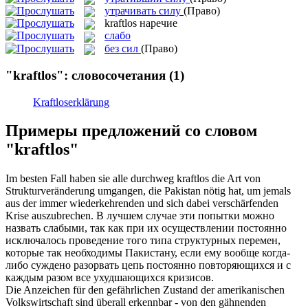
утрачивать силу
(Право)
kraftlos
наречие
слабо
без сил
(Право)
"kraftlos": словосочетания
(1)
Kraftloserklärung
Примеры предложений со словом
"kraftlos"
Im besten Fall haben sie alle durchweg
kraftlos
die Art von
Strukturveränderung umgangen, die Pakistan nötig hat, um jemals
aus der immer wiederkehrenden und sich dabei verschärfenden
Krise auszubrechen.
В лучшем случае эти попытки можно
назвать
слабыми
, так как при их осуществлении постоянно
исключалось проведение того типа структурных перемен,
которые так необходимы Пакистану, если ему вообще когда-
либо суждено разорвать цепь постоянно повторяющихся и с
каждым разом все ухудшающихся кризисов.
Die Anzeichen für den gefährlichen Zustand der amerikanischen
Volkswirtschaft sind überall erkennbar - von den gähnenden