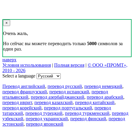
×
Очень жаль,
Но сейчас вы можете переводить только
5000
символов за
один раз.
наверх
Условия использования
|
Полная версия
|
© ООО «ПРОМТ»,
2010 - 2026
Select a language
Перевод английский
,
перевод русский
,
перевод немецкий
,
перевод французский
,
перевод испанский
,
перевод
итальянский
,
перевод азербайджанский
,
перевод арабский
,
перевод иврит
,
перевод казахский
,
перевод китайский
,
перевод корейский
,
перевод португальский
,
перевод
татарский
,
перевод турецкий
,
перевод туркменский
,
перевод
узбекский
,
перевод украинский
,
перевод финский
,
перевод
эстонский
,
перевод японский