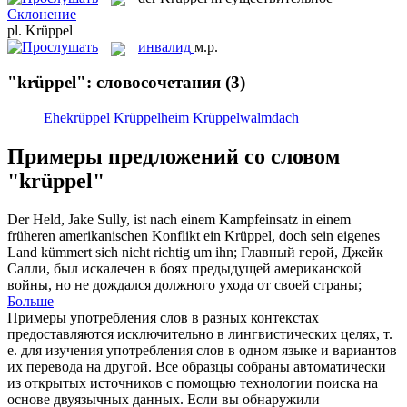
Склонение
pl.
Krüppel
инвалид
м.р.
"krüppel": словосочетания
(3)
Ehekrüppel
Krüppelheim
Krüppelwalmdach
Примеры предложений со словом
"krüppel"
Der Held, Jake Sully, ist nach einem Kampfeinsatz in einem
früheren amerikanischen Konflikt ein
Krüppel
, doch sein eigenes
Land kümmert sich nicht richtig um ihn;
Главный герой, Джейк
Салли, был искалечен в боях предыдущей американской
войны, но не дождался должного ухода от своей страны;
Больше
Примеры употребления слов в разных контекстах
предоставляются исключительно в лингвистических целях, т.
е. для изучения употребления слов в одном языке и вариантов
их перевода на другой. Все образцы собраны автоматически
из открытых источников с помощью технологии поиска на
основе двуязычных данных. Если вы обнаружили