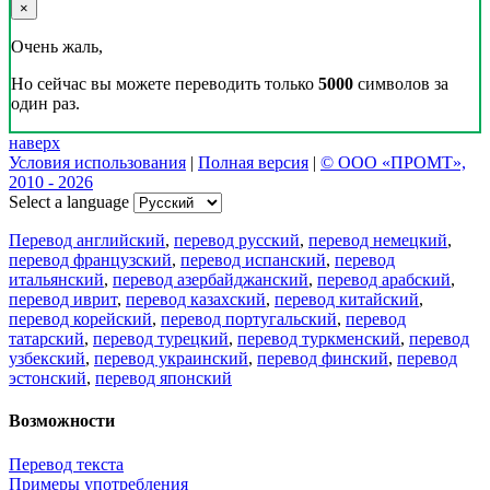
×
Очень жаль,
Но сейчас вы можете переводить только
5000
символов за
один раз.
наверх
Условия использования
|
Полная версия
|
© ООО «ПРОМТ»,
2010 - 2026
Select a language
Перевод английский
,
перевод русский
,
перевод немецкий
,
перевод французский
,
перевод испанский
,
перевод
итальянский
,
перевод азербайджанский
,
перевод арабский
,
перевод иврит
,
перевод казахский
,
перевод китайский
,
перевод корейский
,
перевод португальский
,
перевод
татарский
,
перевод турецкий
,
перевод туркменский
,
перевод
узбекский
,
перевод украинский
,
перевод финский
,
перевод
эстонский
,
перевод японский
Возможности
Перевод текста
Примеры употребления