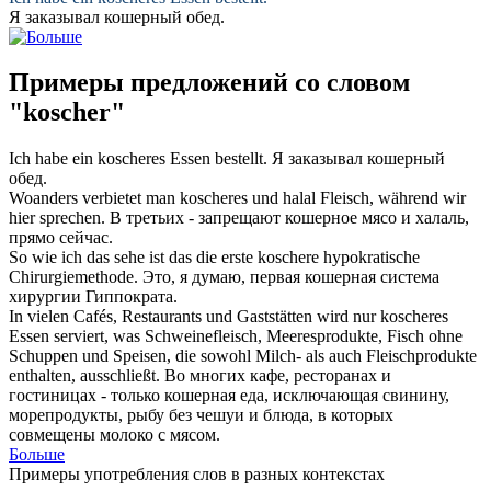
Я заказывал
кошерный
обед.
Примеры предложений со словом
"koscher"
Ich habe ein
koscheres
Essen bestellt.
Я заказывал
кошерный
обед.
Woanders verbietet man
koscheres
und halal Fleisch, während wir
hier sprechen.
В третьих - запрещают
кошерное
мясо и халаль,
прямо сейчас.
So wie ich das sehe ist das die erste
koschere
hypokratische
Chirurgiemethode.
Это, я думаю, первая
кошерная
система
хирургии Гиппократа.
In vielen Cafés, Restaurants und Gaststätten wird nur
koscheres
Essen serviert, was Schweinefleisch, Meeresprodukte, Fisch ohne
Schuppen und Speisen, die sowohl Milch- als auch Fleischprodukte
enthalten, ausschließt.
Во многих кафе, ресторанах и
гостиницах - только
кошерная
еда, исключающая свинину,
морепродукты, рыбу без чешуи и блюда, в которых
совмещены молоко с мясом.
Больше
Примеры употребления слов в разных контекстах