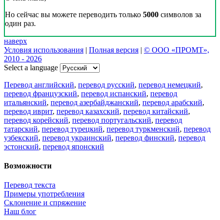
Но сейчас вы можете переводить только
5000
символов за
один раз.
наверх
Условия использования
|
Полная версия
|
© ООО «ПРОМТ»,
2010 - 2026
Select a language
Перевод английский
,
перевод русский
,
перевод немецкий
,
перевод французский
,
перевод испанский
,
перевод
итальянский
,
перевод азербайджанский
,
перевод арабский
,
перевод иврит
,
перевод казахский
,
перевод китайский
,
перевод корейский
,
перевод португальский
,
перевод
татарский
,
перевод турецкий
,
перевод туркменский
,
перевод
узбекский
,
перевод украинский
,
перевод финский
,
перевод
эстонский
,
перевод японский
Возможности
Перевод текста
Примеры употребления
Склонение и спряжение
Наш блог