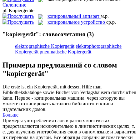
Склонение
pl.
Kopiergeräte
копировальный аппарат
м.р.
копировальное устройство
ср.р.
"kopiergerät": словосочетания
(3)
elektrographische Kopiergerät
elektrophotographische
Kopiergerät
pneumatische Kopiergerät
Примеры предложений со словом
"kopiergerät"
Die erste ist ein
Kopiergerät
, mit dessen Hilfe man
Bibliothekskataloge sowie Bücher von Verlagshäusern durchsuchen
kann.
Первое - копировальная машина, через которую вы
можете отсканировать каталоги библиотек и книги
издательских домов.
Больше
Примеры употребления слов в разных контекстах
предоставляются исключительно в лингвистических целях, т.
е. для изучения употребления слов в одном языке и вариантов
их перевода на другой. Все образцы собраны автоматически