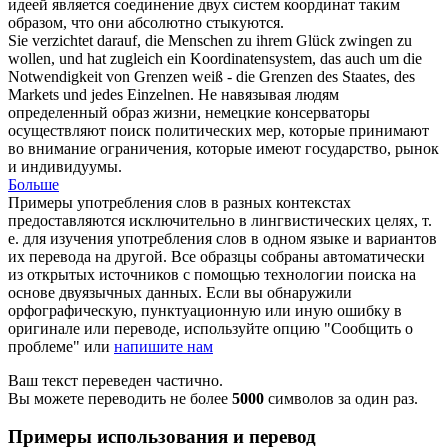
идеей является соединение двух
систем координат
таким
образом, что они абсолютно стыкуются.
Sie verzichtet darauf, die Menschen zu ihrem Glück zwingen zu
wollen, und hat zugleich ein
Koordinatensystem
, das auch um die
Notwendigkeit von Grenzen weiß - die Grenzen des Staates, des
Markets und jedes Einzelnen.
Не навязывая людям
определенный образ жизни, немецкие консерваторы
осуществляют поиск политических мер, которые принимают
во внимание ограничения, которые имеют государство, рынок
и индивидуумы.
Больше
Примеры употребления слов в разных контекстах
предоставляются исключительно в лингвистических целях, т.
е. для изучения употребления слов в одном языке и вариантов
их перевода на другой. Все образцы собраны автоматически
из открытых источников с помощью технологии поиска на
основе двуязычных данных. Если вы обнаружили
орфографическую, пунктуационную или иную ошибку в
оригинале или переводе, используйте опцию "Сообщить о
проблеме" или
напишите нам
Ваш текст переведен частично.
Вы можете переводить не более
5000
символов за один раз.
Примеры использования и перевод