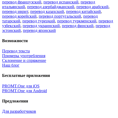
перевод французский
,
перевод испанский
,
перевод
итальянский
,
перевод азербайджанский
,
перевод арабский
,
перевод иврит
,
перевод казахский
,
перевод китайский
,
перевод корейский
,
перевод португальский
,
перевод
татарский
,
перевод турецкий
,
перевод туркменский
,
перевод
узбекский
,
перевод украинский
,
перевод финский
,
перевод
эстонский
,
перевод японский
Возможности
Перевод текста
Примеры употребления
Склонение и спряжение
Наш блог
Бесплатные приложения
PROMT.One для iOS
PROMT.One для Android
Предложения
Для разработчиков