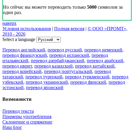
Но сейчас вы можете переводить только
5000
символов за
один раз.
наверх
Условия использования
|
Полная версия
|
© ООО «ПРОМТ»,
2010 - 2026
Select a language
Перевод английский
,
перевод русский
,
перевод немецкий
,
перевод французский
,
перевод испанский
,
перевод
итальянский
,
перевод азербайджанский
,
перевод арабский
,
перевод иврит
,
перевод казахский
,
перевод китайский
,
перевод корейский
,
перевод португальский
,
перевод
татарский
,
перевод турецкий
,
перевод туркменский
,
перевод
узбекский
,
перевод украинский
,
перевод финский
,
перевод
эстонский
,
перевод японский
Возможности
Перевод текста
Примеры употребления
Склонение и спряжение
Наш блог