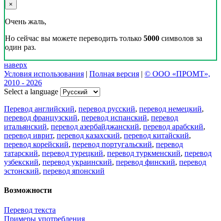
×
Очень жаль,
Но сейчас вы можете переводить только
5000
символов за
один раз.
наверх
Условия использования
|
Полная версия
|
© ООО «ПРОМТ»,
2010 - 2026
Select a language
Перевод английский
,
перевод русский
,
перевод немецкий
,
перевод французский
,
перевод испанский
,
перевод
итальянский
,
перевод азербайджанский
,
перевод арабский
,
перевод иврит
,
перевод казахский
,
перевод китайский
,
перевод корейский
,
перевод португальский
,
перевод
татарский
,
перевод турецкий
,
перевод туркменский
,
перевод
узбекский
,
перевод украинский
,
перевод финский
,
перевод
эстонский
,
перевод японский
Возможности
Перевод текста
Примеры употребления