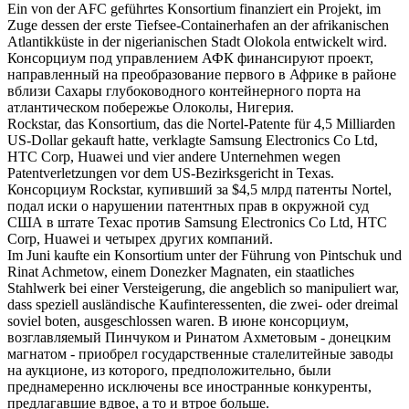
Ein von der AFC geführtes
Konsortium
finanziert ein Projekt, im
Zuge dessen der erste Tiefsee-Containerhafen an der afrikanischen
Atlantikküste in der nigerianischen Stadt Olokola entwickelt wird.
Консорциум
под управлением АФК финансируют проект,
направленный на преобразование первого в Африке в районе
вблизи Сахары глубоководного контейнерного порта на
атлантическом побережье Олоколы, Нигерия.
Rockstar, das
Konsortium
, das die Nortel-Patente für 4,5 Milliarden
US-Dollar gekauft hatte, verklagte Samsung Electronics Co Ltd,
HTC Corp, Huawei und vier andere Unternehmen wegen
Patentverletzungen vor dem US-Bezirksgericht in Texas.
Консорциум
Rockstar, купивший за $4,5 млрд патенты Nortel,
подал иски о нарушении патентных прав в окружной суд
США в штате Техас против Samsung Electronics Co Ltd, HTC
Corp, Huawei и четырех других компаний.
Im Juni kaufte ein
Konsortium
unter der Führung von Pintschuk und
Rinat Achmetow, einem Donezker Magnaten, ein staatliches
Stahlwerk bei einer Versteigerung, die angeblich so manipuliert war,
dass speziell ausländische Kaufinteressenten, die zwei- oder dreimal
soviel boten, ausgeschlossen waren.
В июне
консорциум
,
возглавляемый Пинчуком и Ринатом Ахметовым - донецким
магнатом - приобрел государственные сталелитейные заводы
на аукционе, из которого, предположительно, были
преднамеренно исключены все иностранные конкуренты,
предлагавшие вдвое, а то и втрое больше.