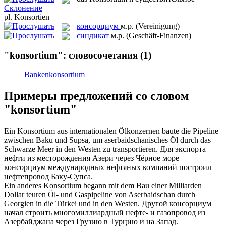
Склонение
pl.
Konsortien
консорциум
м.р.
(Vereinigung)
синдикат
м.р.
(Geschäft-Finanzen)
"konsortium": словосочетания
(1)
Bankenkonsortium
Примеры предложений со словом
"konsortium"
Ein
Konsortium
aus internationalen Ölkonzernen baute die Pipeline
zwischen Baku und Supsa, um aserbaidschanisches Öl durch das
Schwarze Meer in den Westen zu transportieren.
Для экспорта
нефти из месторождения Азери через Чёрное море
консорциум
международных нефтяных компаний построил
нефтепровод Баку-Супса.
Ein anderes
Konsortium
begann mit dem Bau einer Milliarden
Dollar teuren Öl- und Gaspipeline von Aserbaidschan durch
Georgien in die Türkei und in den Westen.
Другой
консорциум
начал строить многомиллиардный нефте- и газопровод из
Азербайджана через Грузию в Турцию и на Запад.