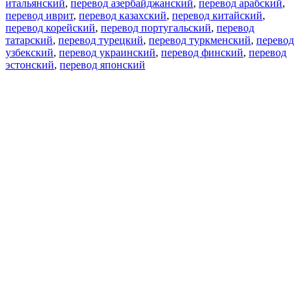
итальянский
,
перевод азербайджанский
,
перевод арабский
,
перевод иврит
,
перевод казахский
,
перевод китайский
,
перевод корейский
,
перевод португальский
,
перевод
татарский
,
перевод турецкий
,
перевод туркменский
,
перевод
узбекский
,
перевод украинский
,
перевод финский
,
перевод
эстонский
,
перевод японский
Возможности
Перевод текста
Примеры употребления
Склонение и спряжение
Наш блог
Бесплатные приложения
PROMT.One для iOS
PROMT.One для Android
Предложения
Для разработчиков