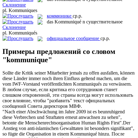
Склонение
pl.
Kommuniques
коммюнике
ср.р.
das
Kommuniqué
n
существительное
Склонение
pl.
Kommuniqués
официальное сообщение
ср.р.
Примеры предложений со словом
"kommunique"
Sollte die Kritik seiner Mitarbeiter jemals zu offen ausfallen, können
diese Länder immer noch ihren Einfluss geltend machen, um die
vom IWF-Vorstand veröffentlichten
Kommuniqués
zu verwässern.
В любом случае, если критика его сотрудников станет
слишком откровенной, эти страны всегда могут использовать
свое влияние, чтобы "разбавить" текст
официальных
сообщений
Совета директоров МВФ.
"Nach einer Abschwächung im Jahre 2009 ist es beunruhigend
diese Verbrechen und Straftaten erneut anwachsen zu sehen",
betonte die Menschenrechtsorganisation Human Rights First".Der
Anstieg von anti-islamischen Gewalttaten ist besonders signifikant",
so fügte die Organisation in einem
Kommuniqué
hinzu.
После