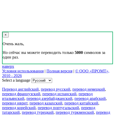
×
Очень жаль,
Но сейчас вы можете переводить только
5000
символов за
один раз.
наверх
Условия использования
|
Полная версия
|
© ООО «ПРОМТ»,
2010 - 2026
Select a language
Перевод английский
,
перевод русский
,
перевод немецкий
,
перевод французский
,
перевод испанский
,
перевод
итальянский
,
перевод азербайджанский
,
перевод арабский
,
перевод иврит
,
перевод казахский
,
перевод китайский
,
перевод корейский
,
перевод португальский
,
перевод
татарский
,
перевод турецкий
,
перевод туркменский
,
перевод