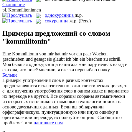
Склонение
pl.
Kommilitoninnen
однокурсница
ж.р.
сокурсница
ж.р.
(Pers.)
Примеры предложений со словом
"kommilitonin"
Eine
Kommilitonin
von mir hat mir vor ein paar Wochen
geschrieben und gesagt sie glaubt ich bin ein bisschen zu schrill.
Моя бывшая
однокурсница
написала мне пару недель назад и
сказала, что по её мнению, я слегка перегибаю палку.
Больше
Примеры употребления слов в разных контекстах
предоставляются исключительно в лингвистических целях, т.
е. для изучения употребления слов в одном языке и вариантов
их перевода на другой. Все образцы собраны автоматически
из открытых источников с помощью технологии поиска на
основе двуязычных данных. Если вы обнаружили
орфографическую, пунктуационную или иную ошибку в
оригинале или переводе, используйте опцию "Сообщить о
проблеме" или
напишите нам