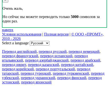
Очень жаль,
Но сейчас вы можете переводить только
5000
символов за
один раз.
наверх
Условия использования
|
Полная версия
|
© ООО «ПРОМТ»,
2010 - 2026
Select a language
Перевод английский
,
перевод русский
,
перевод немецкий
,
перевод французский
,
перевод испанский
,
перевод
итальянский
,
перевод азербайджанский
,
перевод арабский
,
перевод иврит
,
перевод казахский
,
перевод китайский
,
перевод корейский
,
перевод португальский
,
перевод
татарский
,
перевод турецкий
,
перевод туркменский
,
перевод
узбекский
,
перевод украинский
,
перевод финский
,
перевод
эстонский
,
перевод японский
Возможности
Перевод текста
Примеры употребления