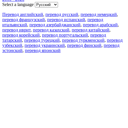
Select a language
Перевод английский
,
перевод русский
,
перевод немецкий
,
перевод французский
,
перевод испанский
,
перевод
итальянский
,
перевод азербайджанский
,
перевод арабский
,
перевод иврит
,
перевод казахский
,
перевод китайский
,
перевод корейский
,
перевод португальский
,
перевод
татарский
,
перевод турецкий
,
перевод туркменский
,
перевод
узбекский
,
перевод украинский
,
перевод финский
,
перевод
эстонский
,
перевод японский
Возможности
Перевод текста
Примеры употребления
Склонение и спряжение
Наш блог
Бесплатные приложения
PROMT.One для iOS
PROMT.One для Android
Предложения