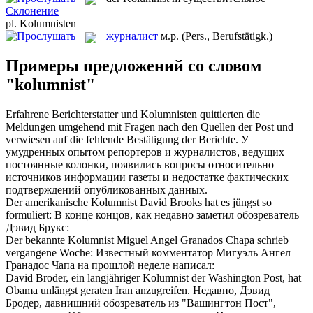
Склонение
pl.
Kolumnisten
журналист
м.р.
(Pers., Berufstätigk.)
Примеры предложений со словом
"kolumnist"
Erfahrene Berichterstatter und
Kolumnisten
quittierten die
Meldungen umgehend mit Fragen nach den Quellen der Post und
verwiesen auf die fehlende Bestätigung der Berichte.
У
умудренных опытом репортеров и
журналистов
, ведущих
постоянные колонки, появились вопросы относительно
источников информации газеты и недостатке фактических
подтверждений опубликованных данных.
Der amerikanische
Kolumnist
David Brooks hat es jüngst so
formuliert:
В конце концов, как недавно заметил обозреватель
Дэвид Брукс:
Der bekannte
Kolumnist
Miguel Angel Granados Chapa schrieb
vergangene Woche:
Известный комментатор Мигуэль Ангел
Гранадос Чапа на прошлой неделе написал:
David Broder, ein langjähriger
Kolumnist
der Washington Post, hat
Obama unlängst geraten Iran anzugreifen.
Недавно, Дэвид
Бродер, давнишний обозреватель из "Вашингтон Пост",