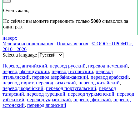
Очень жаль,
Но сейчас вы можете переводить только
5000
символов за
один раз.
наверх
Условия использования
|
Полная версия
|
© ООО «ПРОМТ»,
2010 - 2026
Select a language
Перевод английский
,
перевод русский
,
перевод немецкий
,
перевод французский
,
перевод испанский
,
перевод
итальянский
,
перевод азербайджанский
,
перевод арабский
,
перевод иврит
,
перевод казахский
,
перевод китайский
,
перевод корейский
,
перевод португальский
,
перевод
татарский
,
перевод турецкий
,
перевод туркменский
,
перевод
узбекский
,
перевод украинский
,
перевод финский
,
перевод
эстонский
,
перевод японский
Возможности
Перевод текста
Примеры употребления