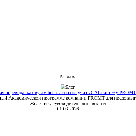
Реклама
 перевода: как вузам бесплатно получить CAT-систему PROMT T
енный Академической программе компании PROMT для представит
Железняк, руководитель лингвистич
01.03.2026