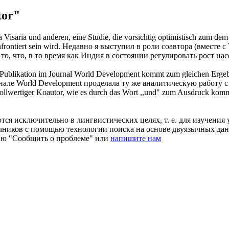
tor"
 Visaria und anderen, eine Studie, die vorsichtig optimistisch zum d
ontiert sein wird.
Недавно я выступил в роли
соавтора
(вместе с
то, что, в то время как Индия в состоянии регулировать рост на
e Publikation im Journal World Development kommt zum gleichen Ergeb
нале World Development проделала ту же аналитическую работу
vollwertiger
Koautor
, wie es durch das Wort ,,und" zum Ausdruck komm
ся исключительно в лингвистических целях, т. е. для изучения 
очников с помощью технологии поиска на основе двуязычных д
ию "Сообщить о проблеме" или
напишите нам