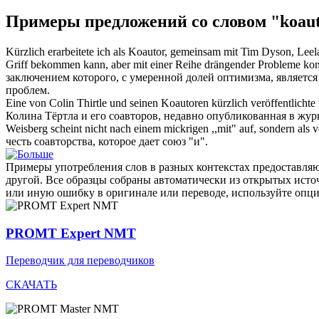
Примеры предложений со словом "koau
Kürzlich erarbeitete ich als
Koautor
, gemeinsam mit Tim Dyson, Leela
Griff bekommen kann, aber mit einer Reihe drängender Probleme konfr
заключением которого, с умеренной долей оптимизма, является 
проблем.
Eine von Colin Thirtle und seinen
Koautoren
kürzlich veröffentlicht
Колина Тёртла и его
соавторов
, недавно опубликованная в жур
Weisberg scheint nicht nach einem mickrigen ,,mit" auf, sondern als 
честь соавторства, которое дает союз "и".
Примеры употребления слов в разных контекстах предоставляют
другой. Все образцы собраны автоматически из открытых ист
или иную ошибку в оригинале или переводе, используйте опц
PROMT Expert NMT
Переводчик для переводчиков
СКАЧАТЬ