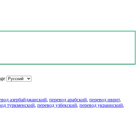
age
евод азербайджанский
,
перевод арабский
,
перевод иврит
,
вод туркменский
,
перевод узбекский
,
перевод украинский
,