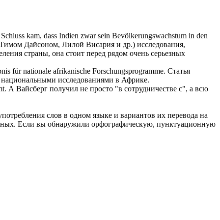
em Schluss kam, dass Indien zwar sein Bevölkerungswachstum in den
 Тимом Дайсоном, Лилой Висария и др.) исследования,
селения страны, она стоит перед рядом очень серьезных
nis für nationale afrikanische Forschungsprogramme.
Статья
 с национальными исследованиями в Африке.
t.
А Вайсберг получил не просто "в сотрудничестве с", а всю
употребления слов в одном языке и вариантов их перевода на
анных. Если вы обнаружили орфографическую, пунктуационную