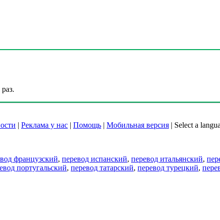
раз.
ости
|
Реклама у нас
|
Помощь
|
Мобильная версия
|
Select a langu
евод французский
,
перевод испанский
,
перевод итальянский
,
пер
евод португальский
,
перевод татарский
,
перевод турецкий
,
пере