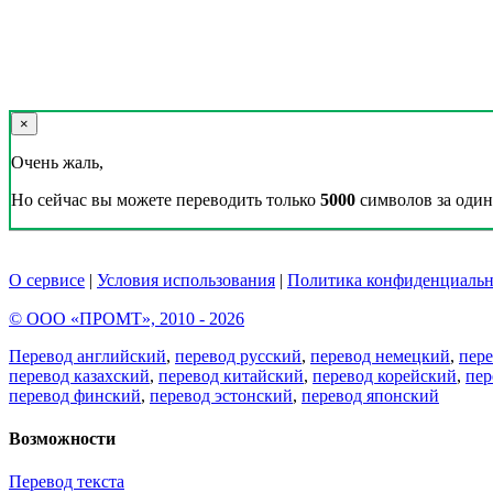
×
Очень жаль,
Но сейчас вы можете переводить только
5000
символов за один 
О сервисе
|
Условия использования
|
Политика конфиденциальн
© ООО «ПРОМТ», 2010 - 2026
Перевод английский
,
перевод русский
,
перевод немецкий
,
пер
перевод казахский
,
перевод китайский
,
перевод корейский
,
пер
перевод финский
,
перевод эстонский
,
перевод японский
Возможности
Перевод текста