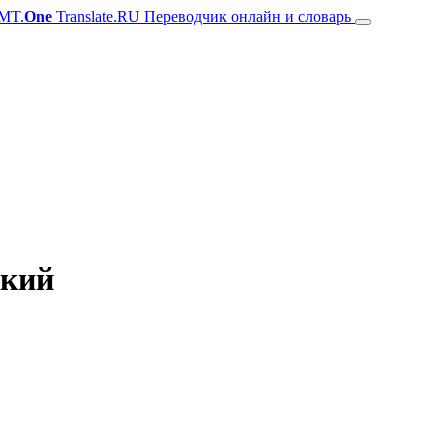
MT.
One
Translate.RU Переводчик онлайн и словарь
ский