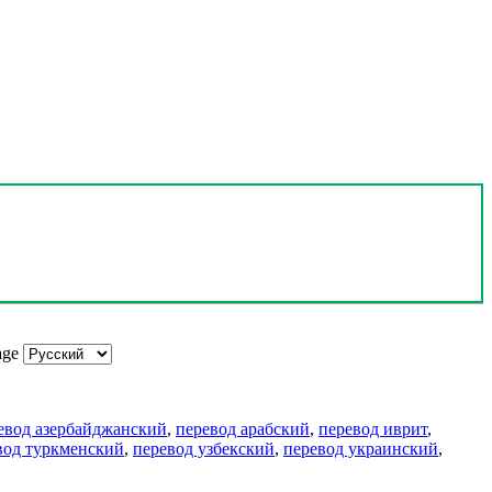
age
евод азербайджанский
,
перевод арабский
,
перевод иврит
,
вод туркменский
,
перевод узбекский
,
перевод украинский
,