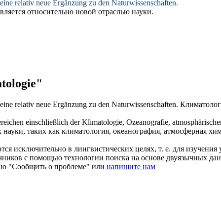
eine relativ neue Ergänzung zu den Naturwissenschaften.
является относительно новой отраслью науки.
tologie"
eine relativ neue Ergänzung zu den Naturwissenschaften.
Климатолог
ereichen einschließlich der
Klimatologie
, Ozeanografie, atmosphärisch
 науки, таких как
климатология
, океанография, атмосферная хи
ся исключительно в лингвистических целях, т. е. для изучения 
очников с помощью технологии поиска на основе двуязычных д
ию "Сообщить о проблеме" или
напишите нам