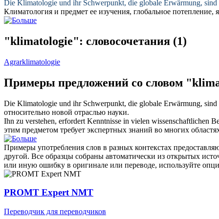
Die
Klimatologie
und ihr Schwerpunkt, die globale Erwärmung, sind 
Климатология
и предмет ее изучения, глобальное потепление, 
"klimatologie": словосочетания
(1)
Agrarklimatologie
Примеры предложений со словом "klima
Die
Klimatologie
und ihr Schwerpunkt, die globale Erwärmung, sind 
относительно новой отраслью науки.
Ihn zu verstehen, erfordert Kenntnisse in vielen wissenschaftlichen B
этим предметом требует экспертных знаний во многих областях
Примеры употребления слов в разных контекстах предоставляют
другой. Все образцы собраны автоматически из открытых ист
или иную ошибку в оригинале или переводе, используйте опц
PROMT Expert NMT
Переводчик для переводчиков