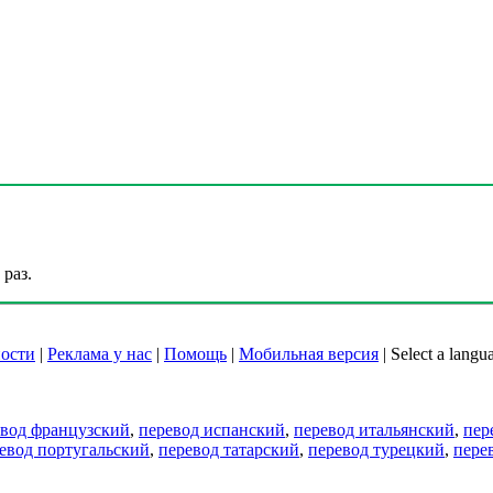
раз.
ости
|
Реклама у нас
|
Помощь
|
Мобильная версия
|
Select a langu
евод французский
,
перевод испанский
,
перевод итальянский
,
пер
евод португальский
,
перевод татарский
,
перевод турецкий
,
пере