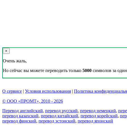
×
Очень жаль,
Но сейчас вы можете переводить только
5000
символов за один 
О сервисе
|
Условия использования
|
Политика конфиденциальн
© ООО «ПРОМТ», 2010 - 2026
Перевод английский
,
перевод русский
,
перевод немецкий
,
пер
перевод казахский
,
перевод китайский
,
перевод корейский
,
пер
перевод финский
,
перевод эстонский
,
перевод японский