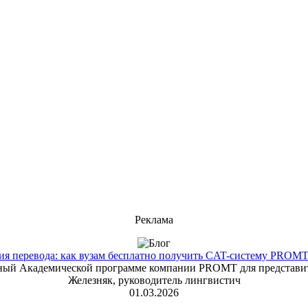
Реклама
 перевода: как вузам бесплатно получить CAT-систему PROMT T
енный Академической программе компании PROMT для представит
Железняк, руководитель лингвистич
01.03.2026