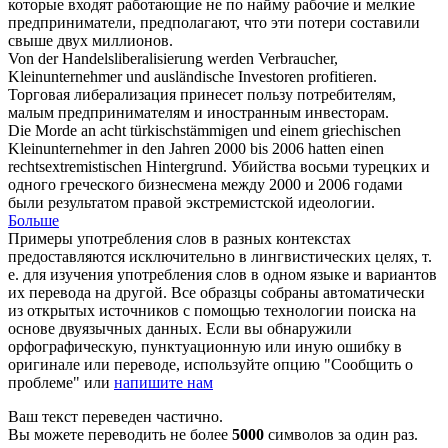
которые входят работающие не по найму рабочие и
мелкие
предприниматели
, предполагают, что эти потери составили
свыше двух миллионов.
Von der Handelsliberalisierung werden Verbraucher,
Kleinunternehmer
und ausländische Investoren profitieren.
Торговая либерализация принесет пользу потребителям,
малым предпринимателям и иностранным инвесторам.
Die Morde an acht türkischstämmigen und einem griechischen
Kleinunternehmer
in den Jahren 2000 bis 2006 hatten einen
rechtsextremistischen Hintergrund.
Убийства восьми турецких и
одного греческого бизнесмена между 2000 и 2006 годами
были результатом правой экстремистской идеологии.
Больше
Примеры употребления слов в разных контекстах
предоставляются исключительно в лингвистических целях, т.
е. для изучения употребления слов в одном языке и вариантов
их перевода на другой. Все образцы собраны автоматически
из открытых источников с помощью технологии поиска на
основе двуязычных данных. Если вы обнаружили
орфографическую, пунктуационную или иную ошибку в
оригинале или переводе, используйте опцию "Сообщить о
проблеме" или
напишите нам
Ваш текст переведен частично.
Вы можете переводить не более
5000
символов за один раз.