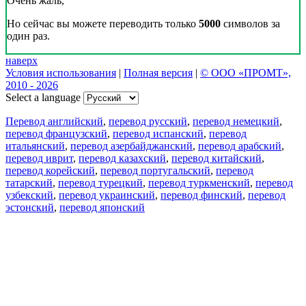
Очень жаль,
Но сейчас вы можете переводить только
5000
символов за
один раз.
наверх
Условия использования
|
Полная версия
|
© ООО «ПРОМТ»,
2010 - 2026
Select a language
Перевод английский
,
перевод русский
,
перевод немецкий
,
перевод французский
,
перевод испанский
,
перевод
итальянский
,
перевод азербайджанский
,
перевод арабский
,
перевод иврит
,
перевод казахский
,
перевод китайский
,
перевод корейский
,
перевод португальский
,
перевод
татарский
,
перевод турецкий
,
перевод туркменский
,
перевод
узбекский
,
перевод украинский
,
перевод финский
,
перевод
эстонский
,
перевод японский
Возможности
Перевод текста
Примеры употребления
Склонение и спряжение
Наш блог