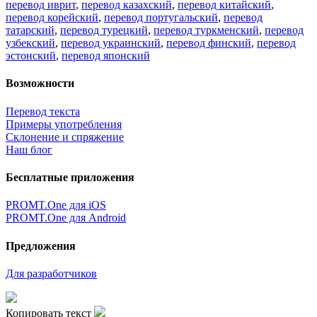
перевод иврит
,
перевод казахский
,
перевод китайский
,
перевод корейский
,
перевод португальский
,
перевод
татарский
,
перевод турецкий
,
перевод туркменский
,
перевод
узбекский
,
перевод украинский
,
перевод финский
,
перевод
эстонский
,
перевод японский
Возможности
Перевод текста
Примеры употребления
Склонение и спряжение
Наш блог
Бесплатные приложения
PROMT.One для iOS
PROMT.One для Android
Предложения
Для разработчиков
Копировать текст