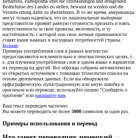
Beharrens, Parteipolitik über die offenkundigen und dringenden
Bedürfnisse des Landes zu stellen, bewusst zu werden und die
Verantwortung dafür zu übernehmen.
В то же время, американцы
могут только надеяться, что их национальные выборные
представители проявят равную готовность признать и взять
ответственность за свои провалы,
мелочность
, и ту
настойчивость, с которой они свои личные привязанности
ставят выше важных и насущных потребностей страны.
Больше
Примеры употребления слов в разных контекстах
предоставляются исключительно в лингвистических целях, т.
е. для изучения употребления слов в одном языке и вариантов
их перевода на другой. Все образцы собраны автоматически
из открытых источников с помощью технологии поиска на
основе двуязычных данных. Если вы обнаружили
орфографическую, пунктуационную или иную ошибку в
оригинале или переводе, используйте опцию "Сообщить о
проблеме" или
напишите нам
Ваш текст переведен частично.
Вы можете переводить не более
5000
символов за один раз.
Примеры использования и перевод
Что умеет переводчик немецкий ↔