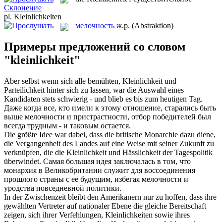
Склонение
pl.
Kleinlichkeiten
мелочность
ж.р.
(Abstraktion)
Примеры предложений со словом
"kleinlichkeit"
Aber selbst wenn sich alle bemühten,
Kleinlichkeit
und
Parteilichkeit hinter sich zu lassen, war die Auswahl eines
Kandidaten stets schwierig - und blieb es bis zum heutigen Tag.
Даже когда все, кто имели к этому отношение, старались быть
выше
мелочности
и пристрастности, отбор победителей был
всегда трудным - и таковым остается.
Die größte Idee war dabei, dass die britische Monarchie dazu diene,
die Vergangenheit des Landes auf eine Weise mit seiner Zukunft zu
verknüpfen, die die
Kleinlichkeit
und Hässlichkeit der Tagespolitik
überwindet.
Самая большая идея заключалась в том, что
монархия в Великобритании служит для воссоединения
прошлого страны с ее будущим, избегая
мелочности
и
уродства повседневной политики.
In der Zwischenzeit bleibt den Amerikanern nur zu hoffen, dass ihre
gewählten Vertreter auf nationaler Ebene die gleiche Bereitschaft
zeigen, sich ihrer Verfehlungen,
Kleinlichkeiten
sowie ihres