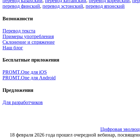
перевод казахский
,
перевод китайский
,
перевод корейский
,
пер
перевод финский
,
перевод эстонский
,
перевод японский
Возможности
Перевод текста
Примеры употребления
Склонение и спряжение
Наш блог
Бесплатные приложения
PROMT.One для iOS
PROMT.One для Android
Предложения
Для разработчиков
Цифровая эволюция
18 февраля 2026 года прошел очередной вебинар, посвящ