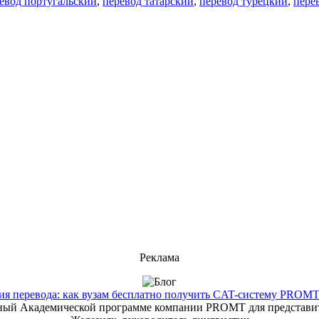
евод португальский
,
перевод татарский
,
перевод турецкий
,
пере
Реклама
 перевода: как вузам бесплатно получить CAT-систему PROMT T
енный Академической программе компании PROMT для представит