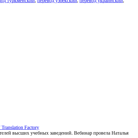
вод туркменский
,
перевод узбекский
,
перевод украинский
,
ranslation Factory
елей высших учебных заведений. Вебинар провела Наталья