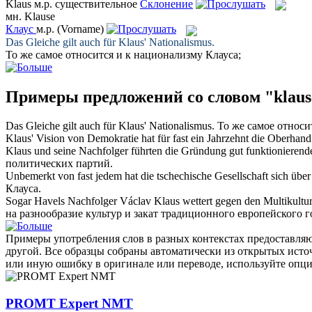
Klaus
м.р.
существительное
Склонение
мн.
Klause
Клаус
м.р.
(Vorname)
Das Gleiche gilt auch für
Klaus
' Nationalismus.
То же самое относится и к национализму
Клауса
;
Примеры предложений со словом "klaus
Das Gleiche gilt auch für
Klaus
' Nationalismus.
То же самое относи
Klaus
' Vision von Demokratie hat für fast ein Jahrzehnt die Oberhand
Klaus
und seine Nachfolger führten die Gründung gut funktionierender
политических партий.
Unbemerkt von fast jedem hat die tschechische Gesellschaft sich übe
Клауса
.
Sogar Havels Nachfolger Václav
Klaus
wettert gegen den Multikultur
на разнообразие культур и закат традиционного европейского г
Примеры употребления слов в разных контекстах предоставляют
другой. Все образцы собраны автоматически из открытых ист
или иную ошибку в оригинале или переводе, используйте опц
PROMT Expert NMT