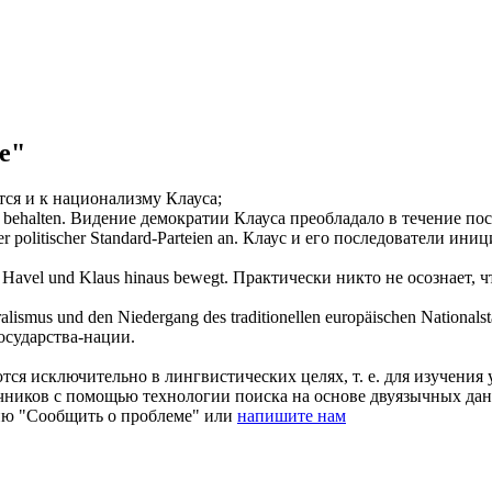
e"
тся и к национализму
Клауса
;
 behalten.
Видение демократии
Клауса
преобладало в течение пос
 politischer Standard-Parteien an.
Клаус
и его последователи ини
r Havel und
Klaus
hinaus bewegt.
Практически никто не осознает, 
alismus und den Niedergang des traditionellen europäischen Nationalst
осударства-нации.
ся исключительно в лингвистических целях, т. е. для изучения 
очников с помощью технологии поиска на основе двуязычных д
ию "Сообщить о проблеме" или
напишите нам