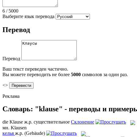
6
/
5000
Выберите язык перевода
Перевод
Перевод
Ваш текст переведен частично.
Вы можете переводить не более
5000
символов за один раз.
<>
Реклама
Словарь: "klause" - переводы и пример
die
Klause
ж.р.
существительное
Склонение
мн.
Klausen
келья
ж.р.
(Gebäude)