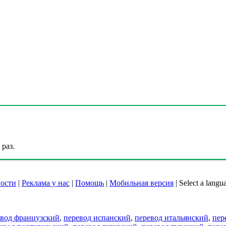
раз.
ости
|
Реклама у нас
|
Помощь
|
Мобильная версия
|
Select a langu
евод французский
,
перевод испанский
,
перевод итальянский
,
пер