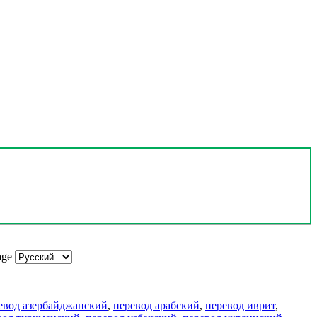
age
евод азербайджанский
,
перевод арабский
,
перевод иврит
,