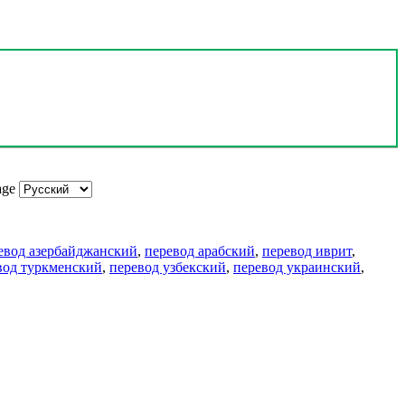
age
евод азербайджанский
,
перевод арабский
,
перевод иврит
,
вод туркменский
,
перевод узбекский
,
перевод украинский
,