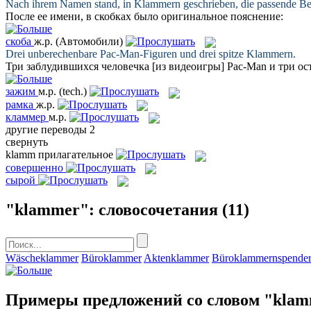
Nach ihrem Namen stand, in
Klammern
geschrieben, die passende B
После ее имени, в
скобках
было оригинальное пояснение:
скоба
ж.р.
(Автомобили)
Drei unberechenbare Pac-Man-Figuren und drei spitze
Klammern
.
Три заблудившихся человечка [из видеоигры] Pac-Man и три о
зажим
м.р.
(tech.)
рамка
ж.р.
кламмер
м.р.
другие переводы
2
свернуть
klamm
прилагательное
совершенно
сырой
"klammer": словосочетания
(11)
Wäscheklammer
Büroklammer
Aktenklammer
Büroklammernspende
Примеры предложений со словом "kla