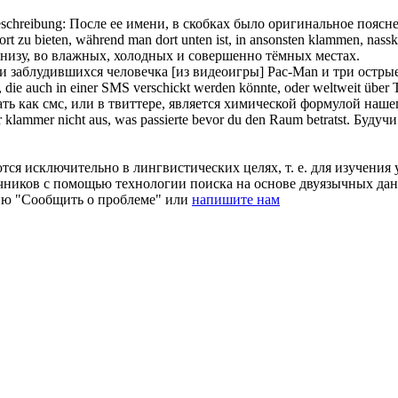
eschreibung:
После ее имени, в
скобках
было оригинальное поясне
rt zu bieten, während man dort unten ist, in ansonsten
klammen
, nass
внизу, во влажных, холодных и
совершенно
тёмных местах.
и заблудившихся человечка [из видеоигры] Pac-Man и три остры
, die auch in einer SMS verschickt werden könnte, oder weltweit über Tw
ть как смс, или в твиттере, является химической формулой наше
r
klammer
nicht aus, was passierte bevor du den Raum betratst.
Будучи
ся исключительно в лингвистических целях, т. е. для изучения 
очников с помощью технологии поиска на основе двуязычных д
ию "Сообщить о проблеме" или
напишите нам