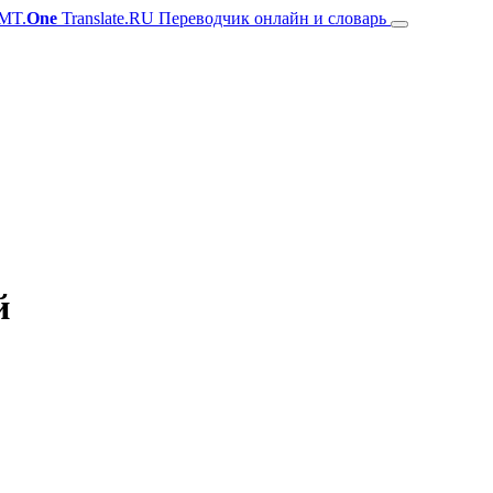
MT.
One
Translate.RU Переводчик онлайн и словарь
й