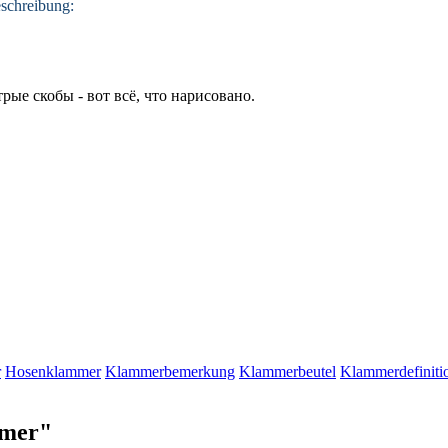
eschreibung:
стрые
скобы
- вот всё, что нарисовано.
r
Hosenklammer
Klammerbemerkung
Klammerbeutel
Klammerdefiniti
mmer"