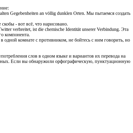
ние:
kalten Gegebenheiten an völlig dunklen Orten.
Мы пытаемся создать
е
скобы
- вот всё, что нарисовано.
itter verbreitet, ist die chemische Identität unserer Verbindung.
Эта
го компонента.
 в одной комнате с противником, не бойтесь с ним говорить, но
употребления слов в одном языке и вариантов их перевода на
анных. Если вы обнаружили орфографическую, пунктуационную