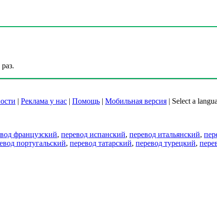
раз.
ости
|
Реклама у нас
|
Помощь
|
Мобильная версия
|
Select a langu
евод французский
,
перевод испанский
,
перевод итальянский
,
пер
евод португальский
,
перевод татарский
,
перевод турецкий
,
пере