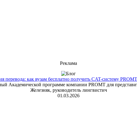
Реклама
 перевода: как вузам бесплатно получить CAT-систему PROMT T
енный Академической программе компании PROMT для представит
Железняк, руководитель лингвистич
01.03.2026