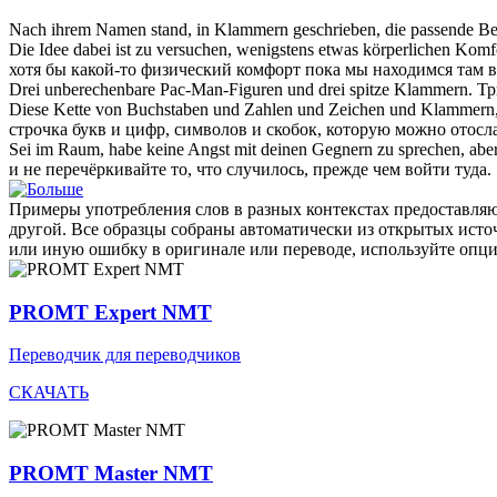
Nach ihrem Namen stand, in
Klammern
geschrieben, die passende B
Die Idee dabei ist zu versuchen, wenigstens etwas körperlichen Komfo
хотя бы какой-то физический комфорт пока мы находимся там 
Drei unberechenbare Pac-Man-Figuren und drei spitze
Klammern
.
Тр
Diese Kette von Buchstaben und Zahlen und Zeichen und
Klammern
строчка букв и цифр, символов и
скобок
, которую можно отосла
Sei im Raum, habe keine Angst mit deinen Gegnern zu sprechen, abe
и не перечёркивайте то, что случилось, прежде чем войти туда.
Примеры употребления слов в разных контекстах предоставляют
другой. Все образцы собраны автоматически из открытых ист
или иную ошибку в оригинале или переводе, используйте опц
PROMT Expert NMT
Переводчик для переводчиков
СКАЧАТЬ
PROMT Master NMT