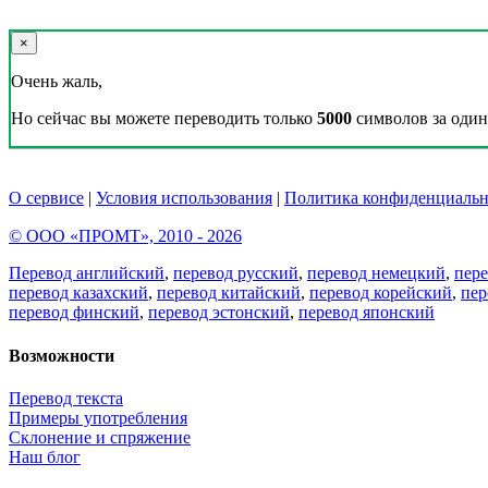
×
Очень жаль,
Но сейчас вы можете переводить только
5000
символов за один 
О сервисе
|
Условия использования
|
Политика конфиденциальн
© ООО «ПРОМТ», 2010 - 2026
Перевод английский
,
перевод русский
,
перевод немецкий
,
пер
перевод казахский
,
перевод китайский
,
перевод корейский
,
пер
перевод финский
,
перевод эстонский
,
перевод японский
Возможности
Перевод текста
Примеры употребления
Склонение и спряжение
Наш блог