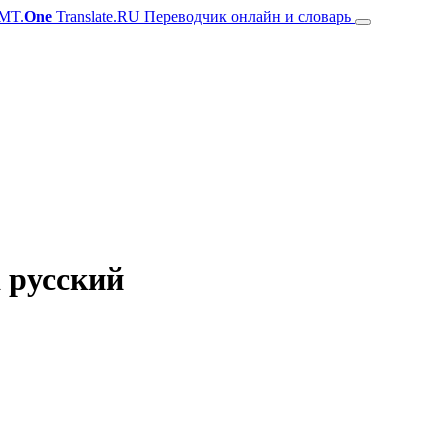
MT.
One
Translate.RU Переводчик онлайн и словарь
а русский