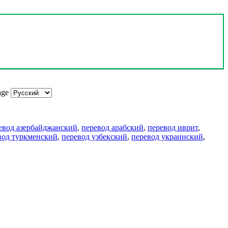
age
евод азербайджанский
,
перевод арабский
,
перевод иврит
,
вод туркменский
,
перевод узбекский
,
перевод украинский
,