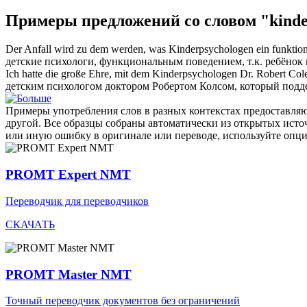
Примеры предложений со словом "kinde
Der Anfall wird zu dem werden, was
Kinderpsychologen
ein funktion
детские психологи
, функциональным поведением, т.к. ребёнок
Ich hatte die große Ehre, mit dem
Kinderpsychologen
Dr. Robert Cole
детским психологом
доктором Робертом Колсом, который подд
Примеры употребления слов в разных контекстах предоставляют
другой. Все образцы собраны автоматически из открытых ист
или иную ошибку в оригинале или переводе, используйте опц
PROMT Expert NMT
Переводчик для переводчиков
СКАЧАТЬ
PROMT Master NMT
Точный переводчик документов без ограничений