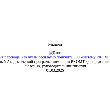
Реклама
 перевода: как вузам бесплатно получить CAT-систему PROMT T
енный Академической программе компании PROMT для представит
Железняк, руководитель лингвистич
01.03.2026