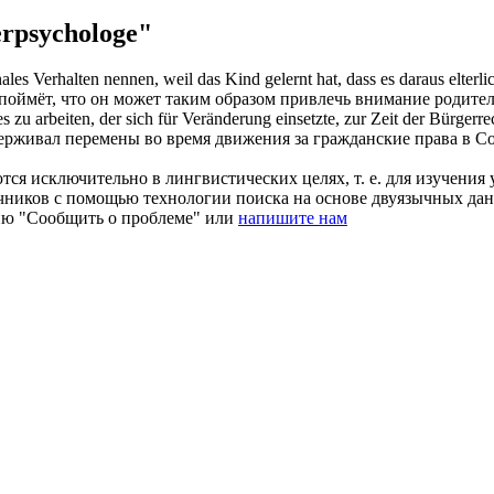
rpsychologe"
ales Verhalten nennen, weil das Kind gelernt hat, dass es daraus elte
 поймёт, что он может таким образом привлечь внимание родител
s zu arbeiten, der sich für Veränderung einsetzte, zur Zeit der Bürgerr
ерживал перемены во время движения за гражданские права в 
ся исключительно в лингвистических целях, т. е. для изучения 
очников с помощью технологии поиска на основе двуязычных д
ию "Сообщить о проблеме" или
напишите нам