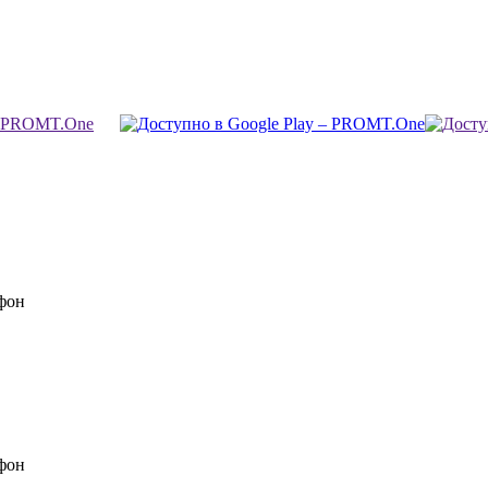
фон
фон