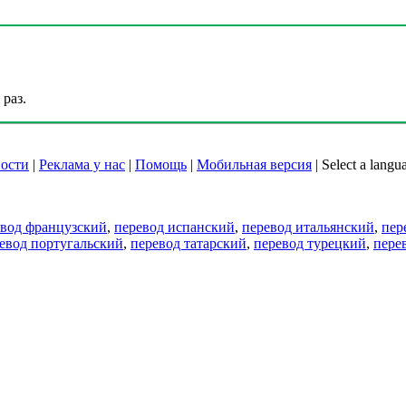
раз.
ости
|
Реклама у нас
|
Помощь
|
Мобильная версия
|
Select a langu
евод французский
,
перевод испанский
,
перевод итальянский
,
пер
евод португальский
,
перевод татарский
,
перевод турецкий
,
пере