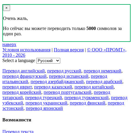
×
Очень жаль,
Но сейчас вы можете переводить только
5000
символов за
один раз.
наверх
Условия использования
|
Полная версия
|
© ООО «ПРОМТ»,
2010 - 2026
Select a language
Перевод английский
,
перевод русский
,
перевод немецкий
,
перевод французский
,
перевод испанский
,
перевод
итальянский
,
перевод азербайджанский
,
перевод арабский
,
перевод иврит
,
перевод казахский
,
перевод китайский
,
перевод корейский
,
перевод португальский
,
перевод
татарский
,
перевод турецкий
,
перевод туркменский
,
перевод
узбекский
,
перевод украинский
,
перевод финский
,
перевод
эстонский
,
перевод японский
Возможности
Перевод текста