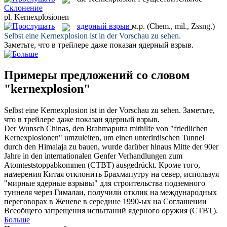
Склонение
pl.
Kernexplosionen
ядерный взрыв
м.р.
(Chem., mil., Zssng.)
Selbst eine
Kernexplosion
ist in der Vorschau zu sehen.
Заметьте, что в трейлере даже показан
ядерный взрыв
.
Примеры предложений со словом
"kernexplosion"
Selbst eine
Kernexplosion
ist in der Vorschau zu sehen.
Заметьте,
что в трейлере даже показан
ядерный взрыв
.
Der Wunsch Chinas, den Brahmaputra mithilfe von "friedlichen
Kernexplosionen
" umzuleiten, um einen unterirdischen Tunnel
durch den Himalaja zu bauen, wurde darüber hinaus Mitte der 90er
Jahre in den internationalen Genfer Verhandlungen zum
Atomteststoppabkommen (CTBT) ausgedrückt.
Кроме того,
намерения Китая отклонить Брахмапутру на север, используя
"мирные
ядерные взрывы
" для строительства подземного
туннеля через Гималаи, получили отклик на международных
переговорах в Женеве в середине 1990-ых на Соглашении
Всеобщего запрещения испытаний ядерного оружия (CTBT).
Больше