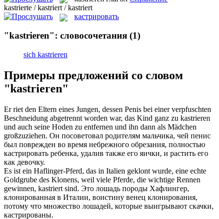
kastrierte / kastriert / kastriert
кастрировать
"kastrieren": словосочетания
(1)
sich kastrieren
Примеры предложений со словом
"kastrieren"
Er riet den Eltern eines Jungen, dessen Penis bei einer verpfuschten
Beschneidung abgetrennt worden war, das Kind ganz zu
kastrieren
und auch seine Hoden zu entfernen und ihn dann als Mädchen
großzuziehen.
Он посоветовал родителям мальчика, чей пенис
был поврежден во время небрежного обрезания, полностью
кастрировать
ребенка, удалив также его яички, и растить его
как девочку.
Es ist ein Haflinger-Pferd, das in Italien geklont wurde, eine echte
Goldgrube des Klonens, weil viele Pferde, die wichtige Rennen
gewinnen,
kastriert
sind.
Это лошадь породы Хафлингер,
клонированная в Италии, воистину венец клонирования,
потому что множество лошадей, которые выигрывают скачки,
кастрированы
.