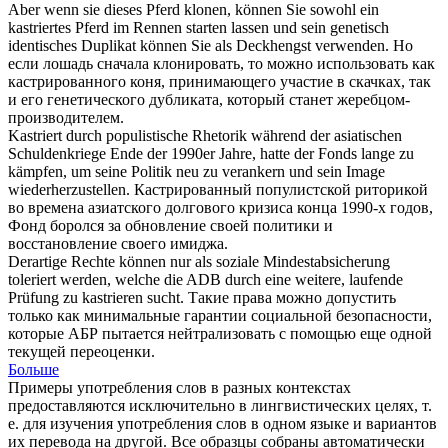
Aber wenn sie dieses Pferd klonen, können Sie sowohl ein
kastriertes
Pferd im Rennen starten lassen und sein genetisch
identisches Duplikat können Sie als Deckhengst verwenden.
Но
если лошадь сначала клонировать, то можно использовать как
кастрированного
коня, принимающего участие в скачках, так
и его генетического дубликата, который станет жеребцом-
производителем.
Kastriert
durch populistische Rhetorik während der asiatischen
Schuldenkriege Ende der 1990er Jahre, hatte der Fonds lange zu
kämpfen, um seine Politik neu zu verankern und sein Image
wiederherzustellen.
Кастрированный
популистской риторикой
во времена азиатского долгового кризиса конца 1990-х годов,
Фонд боролся за обновление своей политики и
восстановление своего имиджа.
Derartige Rechte können nur als soziale Mindestabsicherung
toleriert werden, welche die ADB durch eine weitere, laufende
Prüfung zu
kastrieren
sucht.
Такие права можно допустить
только как минимальные гарантии социальной безопасности,
которые АБР пытается нейтрализовать с помощью еще одной
текущей переоценки.
Больше
Примеры употребления слов в разных контекстах
предоставляются исключительно в лингвистических целях, т.
е. для изучения употребления слов в одном языке и вариантов
их перевода на другой. Все образцы собраны автоматически