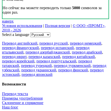
Но сейчас вы можете переводить только
5000
символов за
один раз.
наверх
Условия использования
|
Полная версия
|
© ООО «ПРОМТ»,
2010 - 2026
Select a language
Перевод английский
,
перевод русский
,
перевод немецкий
,
перевод французский
,
перевод испанский
,
перевод
итальянский
,
перевод азербайджанский
,
перевод арабский
,
перевод иврит
,
перевод казахский
,
перевод китайский
,
перевод корейский
,
перевод португальский
,
перевод
татарский
,
перевод турецкий
,
перевод туркменский
,
перевод
узбекский
,
перевод украинский
,
перевод финский
,
перевод
эстонский
,
перевод японский
Возможности
Перевод текста
Примеры употребления
Склонение и спряжение
Наш блог