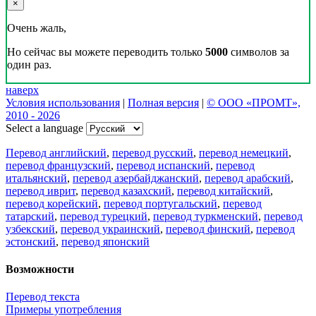
×
Очень жаль,
Но сейчас вы можете переводить только
5000
символов за
один раз.
наверх
Условия использования
|
Полная версия
|
© ООО «ПРОМТ»,
2010 - 2026
Select a language
Перевод английский
,
перевод русский
,
перевод немецкий
,
перевод французский
,
перевод испанский
,
перевод
итальянский
,
перевод азербайджанский
,
перевод арабский
,
перевод иврит
,
перевод казахский
,
перевод китайский
,
перевод корейский
,
перевод португальский
,
перевод
татарский
,
перевод турецкий
,
перевод туркменский
,
перевод
узбекский
,
перевод украинский
,
перевод финский
,
перевод
эстонский
,
перевод японский
Возможности
Перевод текста
Примеры употребления