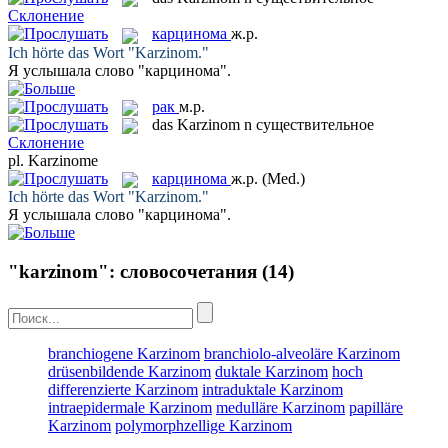
Склонение
карцинома
ж.р.
Ich hörte das Wort "
Karzinom
."
Я услышала слово "
карцинома
".
рак
м.р.
das
Karzinom
n
существительное
Склонение
pl.
Karzinome
карцинома
ж.р.
(Med.)
Ich hörte das Wort "
Karzinom
."
Я услышала слово "
карцинома
".
"karzinom": словосочетания
(14)
branchiogene Karzinom
branchiolo-alveoläre Karzinom
drüsenbildende Karzinom
duktale Karzinom
hoch
differenzierte Karzinom
intraduktale Karzinom
intraepidermale Karzinom
medulläre Karzinom
papilläre
Karzinom
polymorphzellige Karzinom