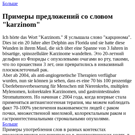
Больше
Примеры предложений со словом
"karzinom"
Ich hörte das Wort "
Karzinom
."
Я услышала слово "
карцинома
".
Dies ist ein 20 Jahre alter Delphin aus Florida und sie hatte diese
Wunden in ihrem Maul, die sich über eine Spanne von 3 Jahren in
bösartige, spinozelluläre
Karzinome
wandelten.
Это 20-летний
дельфин из Флориды с опухолевыми очагами во рту, такими,
что по прошествии 3 лет, они превратились в инвазивный
плоскоклеточный
рак
.
Aber ab 2004, als anti-angiogenetische Therapien verfügbar
wurden, nun sie können ja sehen, dass es eine 70 bis 100 prozentige
Überlebensverbesserung für Menschen mit Nierenkrebs, multiplen
Mylenomen, kolorektalen
Karzinomen
, und gastrointestinalen
Stromatumoren.
Но начиная с 2004 года, когда впервые стала
применяться антиангиогенная терапия, мы можем наблюдать
факт 70-100% увеличения выживаемости людей с
раком
почки, множественной миеломой, колоректальным раком и
гастроинтестинальными стромальными опухолями.
Больше
Примеры употребления слов в разных контекстах
предоставляются исключительно в лингвистических целях, т.