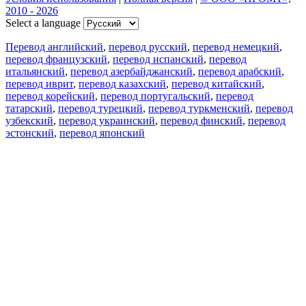
2010 - 2026
Select a language
Перевод английский
,
перевод русский
,
перевод немецкий
,
перевод французский
,
перевод испанский
,
перевод
итальянский
,
перевод азербайджанский
,
перевод арабский
,
перевод иврит
,
перевод казахский
,
перевод китайский
,
перевод корейский
,
перевод португальский
,
перевод
татарский
,
перевод турецкий
,
перевод туркменский
,
перевод
узбекский
,
перевод украинский
,
перевод финский
,
перевод
эстонский
,
перевод японский
Возможности
Перевод текста
Примеры употребления
Склонение и спряжение
Наш блог
Бесплатные приложения
PROMT.One для iOS
PROMT.One для Android