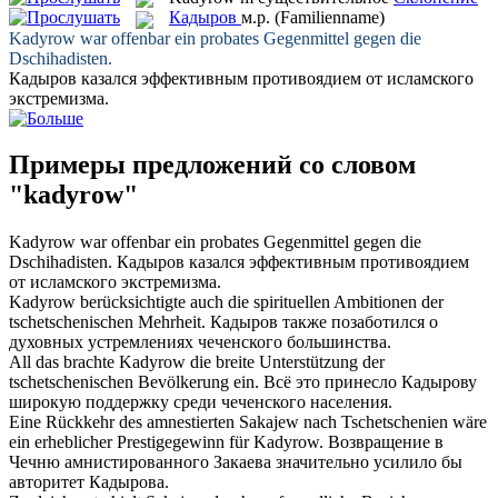
Кадыров
м.р.
(Familienname)
Kadyrow
war offenbar ein probates Gegenmittel gegen die
Dschihadisten.
Кадыров
казался эффективным противоядием от исламского
экстремизма.
Примеры предложений со словом
"kadyrow"
Kadyrow
war offenbar ein probates Gegenmittel gegen die
Dschihadisten.
Кадыров
казался эффективным противоядием
от исламского экстремизма.
Kadyrow
berücksichtigte auch die spirituellen Ambitionen der
tschetschenischen Mehrheit.
Кадыров
также позаботился о
духовных устремлениях чеченского большинства.
All das brachte
Kadyrow
die breite Unterstützung der
tschetschenischen Bevölkerung ein.
Всё это принесло
Кадырову
широкую поддержку среди чеченского населения.
Eine Rückkehr des amnestierten Sakajew nach Tschetschenien wäre
ein erheblicher Prestigegewinn für
Kadyrow
.
Возвращение в
Чечню амнистированного Закаева значительно усилило бы
авторитет
Кадырова
.