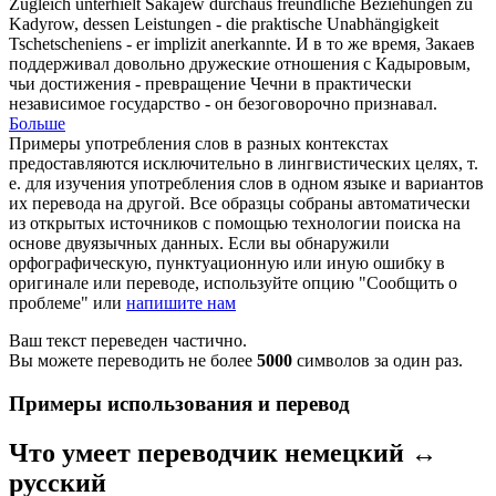
Zugleich unterhielt Sakajew durchaus freundliche Beziehungen zu
Kadyrow
, dessen Leistungen - die praktische Unabhängigkeit
Tschetscheniens - er implizit anerkannte.
И в то же время, Закаев
поддерживал довольно дружеские отношения с
Кадыровым
,
чьи достижения - превращение Чечни в практически
независимое государство - он безоговорочно признавал.
Больше
Примеры употребления слов в разных контекстах
предоставляются исключительно в лингвистических целях, т.
е. для изучения употребления слов в одном языке и вариантов
их перевода на другой. Все образцы собраны автоматически
из открытых источников с помощью технологии поиска на
основе двуязычных данных. Если вы обнаружили
орфографическую, пунктуационную или иную ошибку в
оригинале или переводе, используйте опцию "Сообщить о
проблеме" или
напишите нам
Ваш текст переведен частично.
Вы можете переводить не более
5000
символов за один раз.
Примеры использования и перевод
Что умеет переводчик немецкий ↔
русский