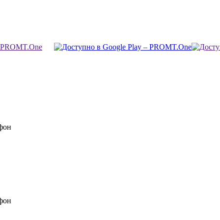
фон
фон