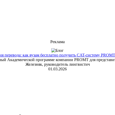
Реклама
 перевода: как вузам бесплатно получить CAT-систему PROMT T
енный Академической программе компании PROMT для представит
Железняк, руководитель лингвистич
01.03.2026