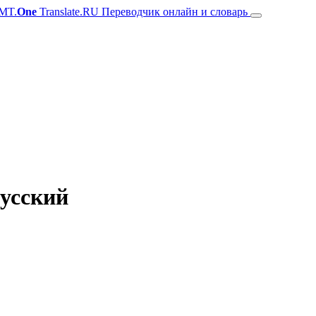
MT.
One
Translate.RU Переводчик онлайн и словарь
русский