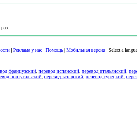
раз.
ости
|
Реклама у нас
|
Помощь
|
Мобильная версия
|
Select a langu
евод французский
,
перевод испанский
,
перевод итальянский
,
пер
евод португальский
,
перевод татарский
,
перевод турецкий
,
пере