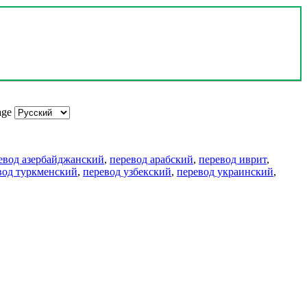
age
евод азербайджанский
,
перевод арабский
,
перевод иврит
,
вод туркменский
,
перевод узбекский
,
перевод украинский
,