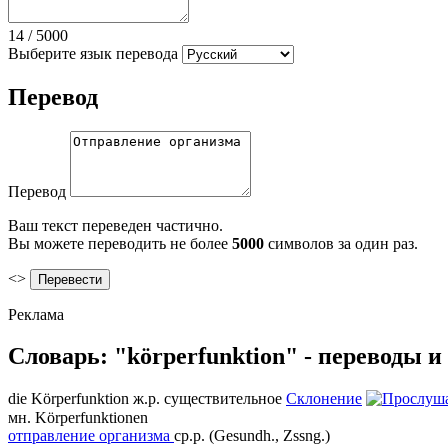
14
/
5000
Выберите язык перевода
Перевод
Перевод
Ваш текст переведен частично.
Вы можете переводить не более
5000
символов за один раз.
<>
Реклама
Словарь: "körperfunktion" - переводы 
die
Körperfunktion
ж.р.
существительное
Склонение
мн.
Körperfunktionen
отправление организма
ср.р.
(Gesundh., Zssng.)