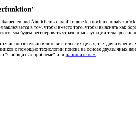
rfunktion"
edikamenten und Ähnlichem - darauf komme ich noch mehrmals zurück -
я заключается в том, чтобы вместо того, чтобы выяснять как бо
то этого, мы будем регенеровать утраченные функции тела, реге
ся исключительно в лингвистических целях, т. е. для изучения 
очников с помощью технологии поиска на основе двуязычных д
ию "Сообщить о проблеме" или
напишите нам