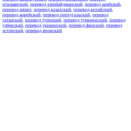
итальянский
,
перевод азербайджанский
,
перевод арабский
,
перевод иврит
,
перевод казахский
,
перевод китайский
,
перевод корейский
,
перевод португальский
,
перевод
татарский
,
перевод турецкий
,
перевод туркменский
,
перевод
узбекский
,
перевод украинский
,
перевод финский
,
перевод
эстонский
,
перевод японский
Возможности
Перевод текста
Примеры употребления
Склонение и спряжение
Наш блог
Бесплатные приложения
PROMT.One для iOS
PROMT.One для Android
Предложения
Для разработчиков