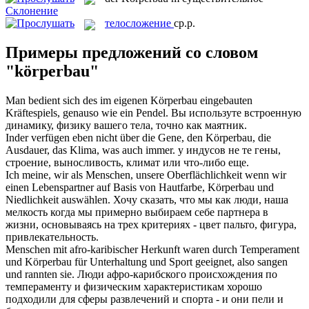
Склонение
телосложение
ср.р.
Примеры предложений со словом
"körperbau"
Man bedient sich des im eigenen
Körperbau
eingebauten
Kräftespiels, genauso wie ein Pendel.
Вы используте встроенную
динамику, физику вашего тела, точно как маятник.
Inder verfügen eben nicht über die Gene, den
Körperbau
, die
Ausdauer, das Klima, was auch immer.
у индусов не те гены,
строение, выносливость, климат или что-либо еще.
Ich meine, wir als Menschen, unsere Oberflächlichkeit wenn wir
einen Lebenspartner auf Basis von Hautfarbe,
Körperbau
und
Niedlichkeit auswählen.
Хочу сказать, что мы как люди, наша
мелкость когда мы примерно выбираем себе партнера в
жизни, основываясь на трех критериях - цвет пальто, фигура,
привлекательность.
Menschen mit afro-karibischer Herkunft waren durch Temperament
und
Körperbau
für Unterhaltung und Sport geeignet, also sangen
und rannten sie.
Люди афро-карибского происхождения по
темпераменту и физическим характеристикам хорошо
подходили для сферы развлечений и спорта - и они пели и