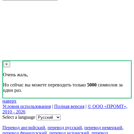
×
Очень жаль,
Но сейчас вы можете переводить только
5000
символов за
один раз.
наверх
Условия использования
|
Полная версия
|
© ООО «ПРОМТ»,
2010 - 2026
Select a language
Перевод английский
,
перевод русский
,
перевод немецкий
,
перевод французский
,
перевод испанский
,
перевод