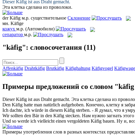
Dieser
Käfig
ist aus Draht gemacht.
Эта
клетка
сделана из проволоки.
der
Käfig
м.р.
существительное
Склонение
мн.
Käfige
кожух
м.р.
(Автомобили)
сепаратор
м.р.
"käfig": словосочетания
(11)
Affenkäfig
Drahtkäfig
Brutkäfig
Käfighaltung
Käfigvogel
Käfigwag
Примеры предложений со словом "käfig
Dieser
Käfig
ist aus Draht gemacht.
Эта
клетка
сделана из проволо
Den
Käfig
hatte man natürlich aufgehoben.
Конечно,
клетку
я забра
Ich dachte, ich würde in diesem
Käfig
sterben.
- Я думал, что я умр
Wir sollten den Bär in den
Käfig
stecken.
Нам нужно загнать этого
Und so werde ich vielleicht einen vergoldeten
Käfig
bauen.
Ну и, во
Примеры употребления слов в разных контекстах предоставляют