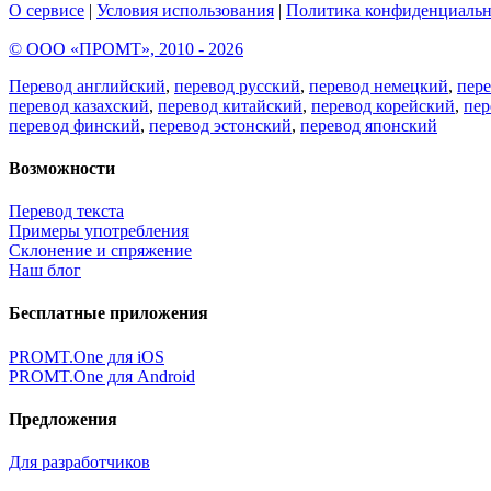
О сервисе
|
Условия использования
|
Политика конфиденциальн
© ООО «ПРОМТ», 2010 - 2026
Перевод английский
,
перевод русский
,
перевод немецкий
,
пер
перевод казахский
,
перевод китайский
,
перевод корейский
,
пер
перевод финский
,
перевод эстонский
,
перевод японский
Возможности
Перевод текста
Примеры употребления
Склонение и спряжение
Наш блог
Бесплатные приложения
PROMT.One для iOS
PROMT.One для Android
Предложения
Для разработчиков