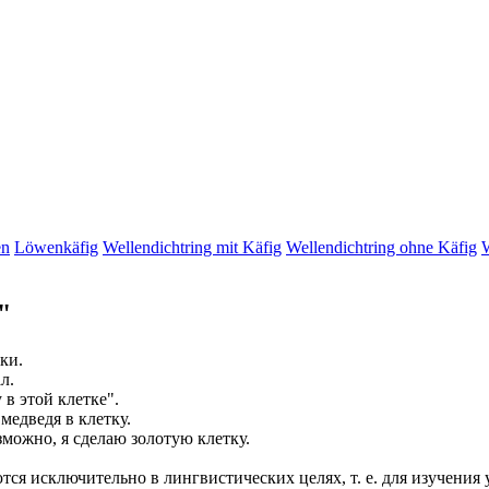
en
Löwenkäfig
Wellendichtring mit Käfig
Wellendichtring ohne Käfig
W
"
ки.
л.
у в этой
клетке
".
 медведя в
клетку
.
зможно, я сделаю золотую
клетку
.
ся исключительно в лингвистических целях, т. е. для изучения 