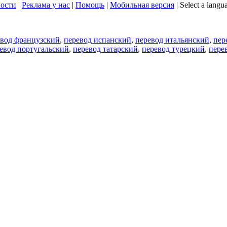
ости
|
Реклама у нас
|
Помощь
|
Мобильная версия
|
Select a langu
евод французский
,
перевод испанский
,
перевод итальянский
,
пер
евод португальский
,
перевод татарский
,
перевод турецкий
,
пере