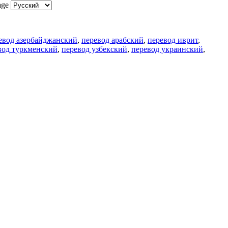
age
евод азербайджанский
,
перевод арабский
,
перевод иврит
,
вод туркменский
,
перевод узбекский
,
перевод украинский
,