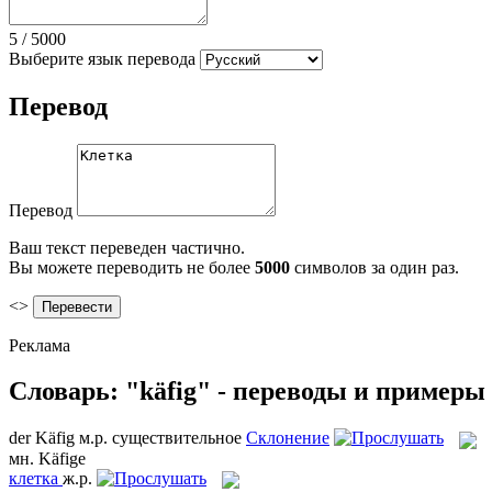
5
/
5000
Выберите язык перевода
Перевод
Перевод
Ваш текст переведен частично.
Вы можете переводить не более
5000
символов за один раз.
<>
Реклама
Словарь: "käfig" - переводы и примеры
der
Käfig
м.р.
существительное
Склонение
мн.
Käfige
клетка
ж.р.