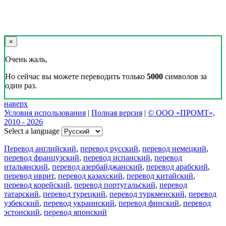
×
Очень жаль,
Но сейчас вы можете переводить только
5000
символов за
один раз.
наверх
Условия использования
|
Полная версия
|
© ООО «ПРОМТ»,
2010 - 2026
Select a language
Перевод английский
,
перевод русский
,
перевод немецкий
,
перевод французский
,
перевод испанский
,
перевод
итальянский
,
перевод азербайджанский
,
перевод арабский
,
перевод иврит
,
перевод казахский
,
перевод китайский
,
перевод корейский
,
перевод португальский
,
перевод
татарский
,
перевод турецкий
,
перевод туркменский
,
перевод
узбекский
,
перевод украинский
,
перевод финский
,
перевод
эстонский
,
перевод японский