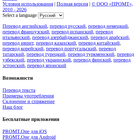
Условия использования
|
Полная версия
|
© ООО «ПРОМТ»,
2010 - 2026
Select a language
Перевод английский
,
перевод русский
,
перевод немецкий
,
перевод французский
,
перевод испанский
,
перевод
итальянский
,
перевод азербайджанский
,
перевод арабский
,
перевод иврит
,
перевод казахский
,
перевод китайский
,
перевод корейский
,
перевод португальский
,
перевод
татарский
,
перевод турецкий
,
перевод туркменский
,
перевод
узбекский
,
перевод украинский
,
перевод финский
,
перевод
эстонский
,
перевод японский
Возможности
Перевод текста
Примеры употребления
Склонение и спряжение
Наш блог
Бесплатные приложения
PROMT.One для iOS
PROMT.One для Android