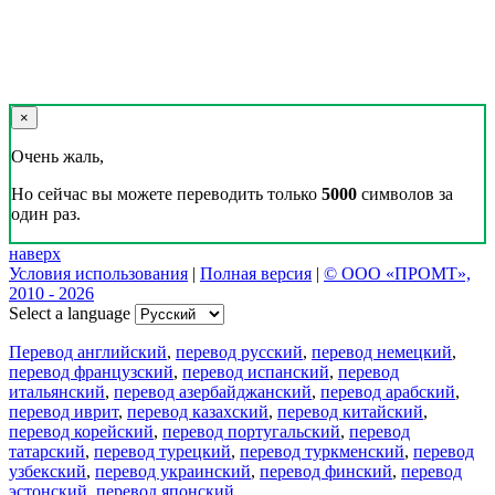
×
Очень жаль,
Но сейчас вы можете переводить только
5000
символов за
один раз.
наверх
Условия использования
|
Полная версия
|
© ООО «ПРОМТ»,
2010 - 2026
Select a language
Перевод английский
,
перевод русский
,
перевод немецкий
,
перевод французский
,
перевод испанский
,
перевод
итальянский
,
перевод азербайджанский
,
перевод арабский
,
перевод иврит
,
перевод казахский
,
перевод китайский
,
перевод корейский
,
перевод португальский
,
перевод
татарский
,
перевод турецкий
,
перевод туркменский
,
перевод
узбекский
,
перевод украинский
,
перевод финский
,
перевод
эстонский
,
перевод японский