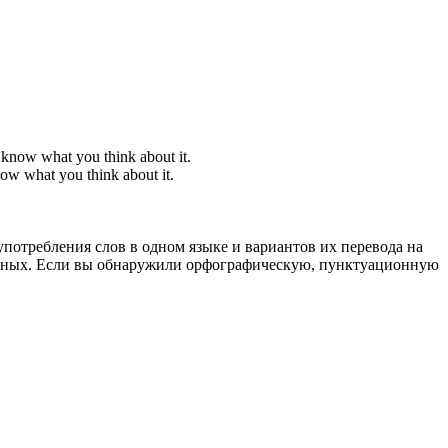
e
know
what you think about it.
now
what you think about it.
употребления слов в одном языке и вариантов их перевода на
анных. Если вы обнаружили орфографическую, пунктуационную