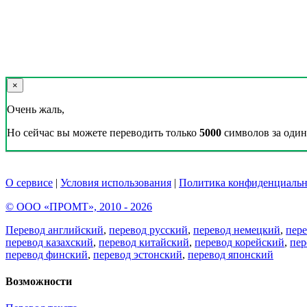
×
Очень жаль,
Но сейчас вы можете переводить только
5000
символов за один 
О сервисе
|
Условия использования
|
Политика конфиденциальн
© ООО «ПРОМТ», 2010 - 2026
Перевод английский
,
перевод русский
,
перевод немецкий
,
пер
перевод казахский
,
перевод китайский
,
перевод корейский
,
пер
перевод финский
,
перевод эстонский
,
перевод японский
Возможности