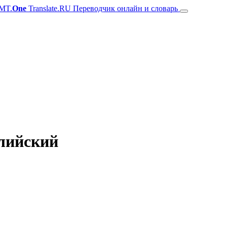
MT.
One
Translate.RU Переводчик онлайн и словарь
глийский