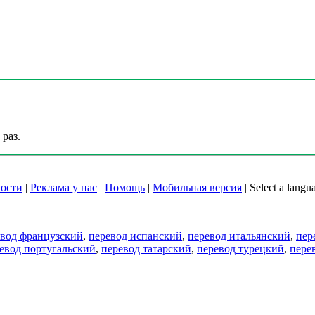
раз.
ости
|
Реклама у нас
|
Помощь
|
Мобильная версия
|
Select a langu
евод французский
,
перевод испанский
,
перевод итальянский
,
пер
евод португальский
,
перевод татарский
,
перевод турецкий
,
пере