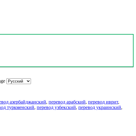
age
евод азербайджанский
,
перевод арабский
,
перевод иврит
,
вод туркменский
,
перевод узбекский
,
перевод украинский
,