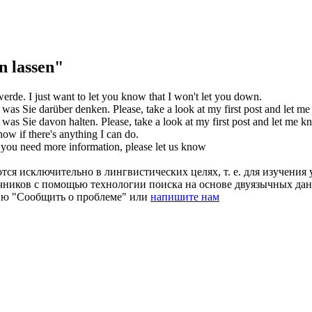
 lassen"
 werde.
I just want to let you know that I won't let you down.
, was Sie darüber denken.
Please, take a look at my first post and
let
m
, was Sie davon halten.
Please, take a look at my first post and
let
me
k
now
if there's anything I can do.
f you need more information, please
let
us
know
ся исключительно в лингвистических целях, т. е. для изучения 
очников с помощью технологии поиска на основе двуязычных д
ию "Сообщить о проблеме" или
напишите нам