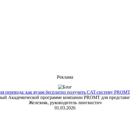
Реклама
 перевода: как вузам бесплатно получить CAT-систему PROMT T
енный Академической программе компании PROMT для представит
Железняк, руководитель лингвистич
01.03.2026