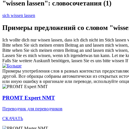
"wissen lassen": словосочетания
(1)
sich wissen lassen
Примеры предложений со словом "wissen
Ich wollte dich nur
wissen lassen
, dass ich dich nicht im Stich lassen
Bitte sehen Sie sich meinen ersten Beitrag an und
lassen
mich
wissen
Bitte sehen Sie sich meinen ersten Beitrag an und
lassen
mich
wissen
Lassen
Sie es mich
wissen
, wenn ich irgendetwas tun kann.
Let
me
k
Falls Sie weitere Auskunft benötigen,
lassen
Sie es uns bitte
wissen
I
Примеры употребления слов в разных контекстах предоставляют
другой. Все образцы собраны автоматически из открытых ист
или иную ошибку в оригинале или переводе, используйте опц
PROMT Expert NMT
Переводчик для переводчиков
СКАЧАТЬ