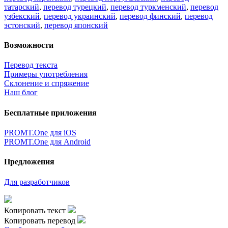
татарский
,
перевод турецкий
,
перевод туркменский
,
перевод
узбекский
,
перевод украинский
,
перевод финский
,
перевод
эстонский
,
перевод японский
Возможности
Перевод текста
Примеры употребления
Склонение и спряжение
Наш блог
Бесплатные приложения
PROMT.One для iOS
PROMT.One для Android
Предложения
Для разработчиков
Копировать текст
Копировать перевод