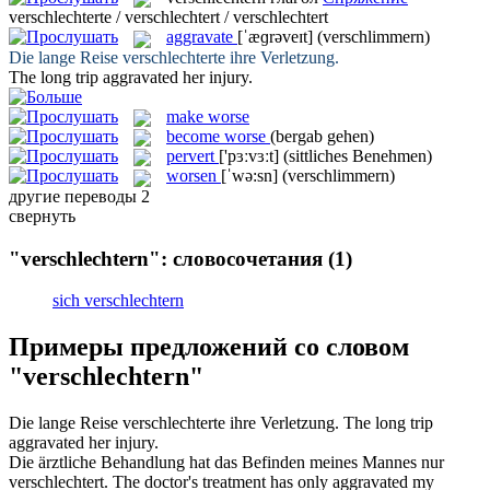
verschlechterte / verschlechtert / verschlechtert
aggravate
[ˈæɡrəveɪt]
(verschlimmern)
Die lange Reise
verschlechterte
ihre Verletzung.
The long trip
aggravated
her injury.
make worse
become worse
(bergab gehen)
pervert
['pɜːvɜːt]
(sittliches Benehmen)
worsen
[ˈwə:sn]
(verschlimmern)
другие переводы
2
свернуть
"verschlechtern": словосочетания
(1)
sich verschlechtern
Примеры предложений со словом
"verschlechtern"
Die lange Reise
verschlechterte
ihre Verletzung.
The long trip
aggravated
her injury.
Die ärztliche Behandlung hat das Befinden meines Mannes nur
verschlechtert
.
The doctor's treatment has only
aggravated
my