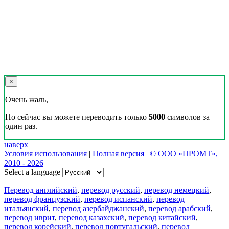
×
Очень жаль,
Но сейчас вы можете переводить только
5000
символов за
один раз.
наверх
Условия использования
|
Полная версия
|
© ООО «ПРОМТ»,
2010 - 2026
Select a language
Перевод английский
,
перевод русский
,
перевод немецкий
,
перевод французский
,
перевод испанский
,
перевод
итальянский
,
перевод азербайджанский
,
перевод арабский
,
перевод иврит
,
перевод казахский
,
перевод китайский
,
перевод корейский
,
перевод португальский
,
перевод