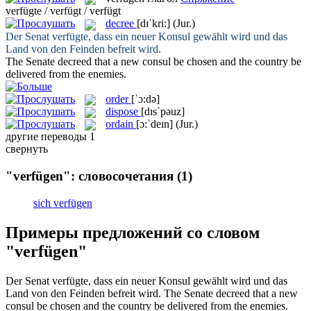
verfügte / verfügt / verfügt
decree
[dɪˈkri:]
(Jur.)
Der Senat
verfügte
, dass ein neuer Konsul gewählt wird und das
Land von den Feinden befreit wird.
The Senate
decreed
that a new consul be chosen and the country be
delivered from the enemies.
order
[ˈɔ:də]
dispose
[dɪsˈpəuz]
ordain
[ɔ:ˈdeɪn]
(Jur.)
другие переводы
1
свернуть
"verfügen": словосочетания
(1)
sich verfügen
Примеры предложений со словом
"verfügen"
Der Senat
verfügte
, dass ein neuer Konsul gewählt wird und das
Land von den Feinden befreit wird.
The Senate
decreed
that a new
consul be chosen and the country be delivered from the enemies.