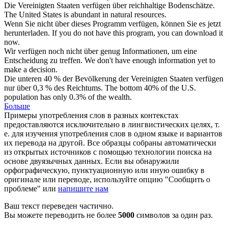
Die Vereinigten Staaten
verfügen
über reichhaltige Bodenschätze.
The United States is abundant in natural resources.
Wenn Sie nicht über dieses Programm
verfügen
, können Sie es jetzt
herunterladen.
If you do not have this program, you can download it
now.
Wir
verfügen
noch nicht über genug Informationen, um eine
Entscheidung zu treffen.
We don't have enough information yet to
make a decision.
Die unteren 40 % der Bevölkerung der Vereinigten Staaten
verfügen
nur über 0,3 % des Reichtums.
The bottom 40% of the U.S.
population has only 0.3% of the wealth.
Больше
Примеры употребления слов в разных контекстах
предоставляются исключительно в лингвистических целях, т.
е. для изучения употребления слов в одном языке и вариантов
их перевода на другой. Все образцы собраны автоматически
из открытых источников с помощью технологии поиска на
основе двуязычных данных. Если вы обнаружили
орфографическую, пунктуационную или иную ошибку в
оригинале или переводе, используйте опцию "Сообщить о
проблеме" или
напишите нам
Ваш текст переведен частично.
Вы можете переводить не более
5000
символов за один раз.