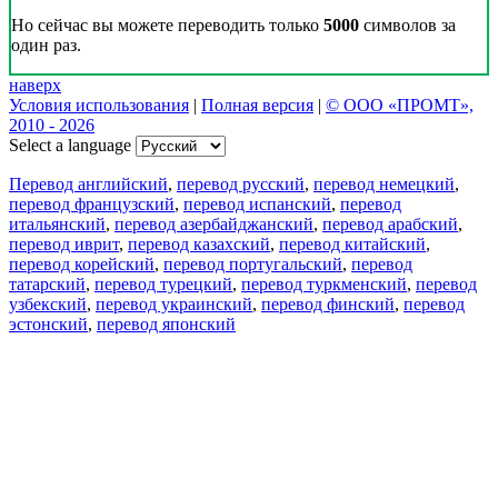
Но сейчас вы можете переводить только
5000
символов за
один раз.
наверх
Условия использования
|
Полная версия
|
© ООО «ПРОМТ»,
2010 - 2026
Select a language
Перевод английский
,
перевод русский
,
перевод немецкий
,
перевод французский
,
перевод испанский
,
перевод
итальянский
,
перевод азербайджанский
,
перевод арабский
,
перевод иврит
,
перевод казахский
,
перевод китайский
,
перевод корейский
,
перевод португальский
,
перевод
татарский
,
перевод турецкий
,
перевод туркменский
,
перевод
узбекский
,
перевод украинский
,
перевод финский
,
перевод
эстонский
,
перевод японский
Возможности
Перевод текста
Примеры употребления
Склонение и спряжение
Наш блог