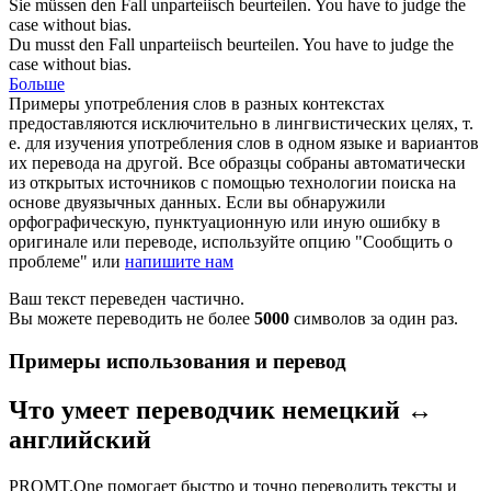
Sie müssen den Fall
unparteiisch
beurteilen.
You have to judge the
case without bias.
Du musst den Fall
unparteiisch
beurteilen.
You have to judge the
case without bias.
Больше
Примеры употребления слов в разных контекстах
предоставляются исключительно в лингвистических целях, т.
е. для изучения употребления слов в одном языке и вариантов
их перевода на другой. Все образцы собраны автоматически
из открытых источников с помощью технологии поиска на
основе двуязычных данных. Если вы обнаружили
орфографическую, пунктуационную или иную ошибку в
оригинале или переводе, используйте опцию "Сообщить о
проблеме" или
напишите нам
Ваш текст переведен частично.
Вы можете переводить не более
5000
символов за один раз.
Примеры использования и перевод
Что умеет переводчик немецкий ↔
английский
PROMT.One помогает быстро и точно переводить тексты и