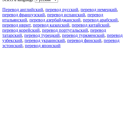
Перевод английский
,
перевод русский
,
перевод немецкий
,
перевод французский
,
перевод испанский
,
перевод
итальянский
,
перевод азербайджанский
,
перевод арабский
,
перевод иврит
,
перевод казахский
,
перевод китайский
,
перевод корейский
,
перевод португальский
,
перевод
татарский
,
перевод турецкий
,
перевод туркменский
,
перевод
узбекский
,
перевод украинский
,
перевод финский
,
перевод
эстонский
,
перевод японский
Возможности
Перевод текста
Примеры употребления
Склонение и спряжение
Наш блог
Бесплатные приложения
PROMT.One для iOS
PROMT.One для Android
Предложения