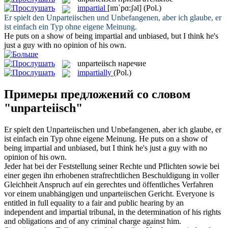
impartial
[ɪmˈpɑ:ʃəl]
(Pol.)
Er spielt den
Unparteiischen
und Unbefangenen, aber ich glaube, er
ist einfach ein Typ ohne eigene Meinung.
He puts on a show of being
impartial
and unbiased, but I think he's
just a guy with no opinion of his own.
unparteiisch
наречие
impartially
(Pol.)
Примеры предложений со словом
"unparteiisch"
Er spielt den
Unparteiischen
und Unbefangenen, aber ich glaube, er
ist einfach ein Typ ohne eigene Meinung.
He puts on a show of
being
impartial
and unbiased, but I think he's just a guy with no
opinion of his own.
Jeder hat bei der Feststellung seiner Rechte und Pflichten sowie bei
einer gegen ihn erhobenen strafrechtlichen Beschuldigung in voller
Gleichheit Anspruch auf ein gerechtes und öffentliches Verfahren
vor einem unabhängigen und
unparteiischen
Gericht.
Everyone is
entitled in full equality to a fair and public hearing by an
independent and
impartial
tribunal, in the determination of his rights
and obligations and of any criminal charge against him.