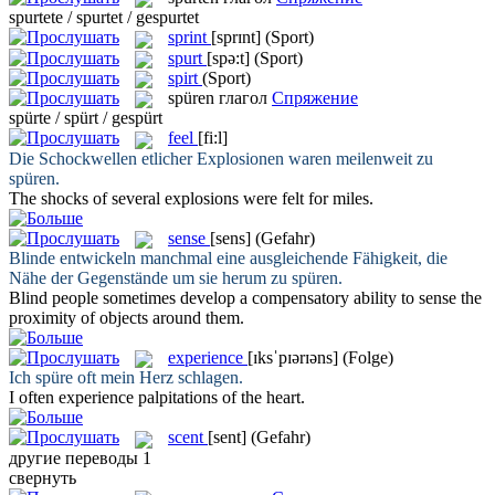
spurtete / spurtet / gespurtet
sprint
[sprɪnt]
(Sport)
spurt
[spə:t]
(Sport)
spirt
(Sport)
spüren
глагол
Спряжение
spürte / spürt / gespürt
feel
[fi:l]
Die Schockwellen etlicher Explosionen waren meilenweit zu
spüren
.
The shocks of several explosions were
felt
for miles.
sense
[sens]
(Gefahr)
Blinde entwickeln manchmal eine ausgleichende Fähigkeit, die
Nähe der Gegenstände um sie herum zu
spüren
.
Blind people sometimes develop a compensatory ability to
sense
the
proximity of objects around them.
experience
[ɪksˈpɪərɪəns]
(Folge)
Ich
spüre
oft mein Herz schlagen.
I often
experience
palpitations of the heart.
scent
[sent]
(Gefahr)
другие переводы
1
свернуть