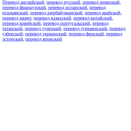
Перевод английский
,
перевод русский
,
перевод немецкий
,
перевод французский
,
перевод испанский
,
перевод
итальянский
,
перевод азербайджанский
,
перевод арабский
,
перевод иврит
,
перевод казахский
,
перевод китайский
,
перевод корейский
,
перевод португальский
,
перевод
татарский
,
перевод турецкий
,
перевод туркменский
,
перевод
узбекский
,
перевод украинский
,
перевод финский
,
перевод
эстонский
,
перевод японский
Возможности
Перевод текста
Примеры употребления
Склонение и спряжение
Наш блог
Бесплатные приложения
PROMT.One для iOS
PROMT.One для Android
Предложения
Для разработчиков