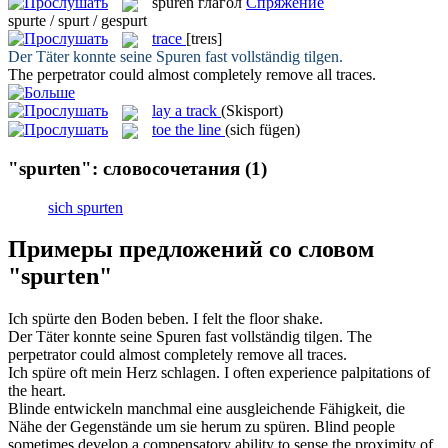
spuren
глагол
Спряжение
spurte / spurt / gespurt
trace
[treɪs]
Der Täter konnte seine
Spuren
fast vollständig tilgen.
The perpetrator could almost completely remove all
traces
.
lay a track
(Skisport)
toe the line
(sich fügen)
"spurten": словосочетания
(1)
sich spurten
Примеры предложений со словом
"spurten"
Ich
spürte
den Boden beben.
I
felt
the floor shake.
Der Täter konnte seine
Spuren
fast vollständig tilgen.
The
perpetrator could almost completely remove all
traces
.
Ich
spüre
oft mein Herz schlagen.
I often
experience
palpitations of
the heart.
Blinde entwickeln manchmal eine ausgleichende Fähigkeit, die
Nähe der Gegenstände um sie herum zu
spüren
.
Blind people
sometimes develop a compensatory ability to
sense
the proximity of