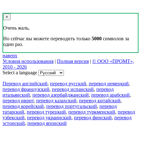
×
Очень жаль,
Но сейчас вы можете переводить только
5000
символов за
один раз.
наверх
Условия использования
|
Полная версия
|
© ООО «ПРОМТ»,
2010 - 2026
Select a language
Перевод английский
,
перевод русский
,
перевод немецкий
,
перевод французский
,
перевод испанский
,
перевод
итальянский
,
перевод азербайджанский
,
перевод арабский
,
перевод иврит
,
перевод казахский
,
перевод китайский
,
перевод корейский
,
перевод португальский
,
перевод
татарский
,
перевод турецкий
,
перевод туркменский
,
перевод
узбекский
,
перевод украинский
,
перевод финский
,
перевод
эстонский
,
перевод японский
Возможности