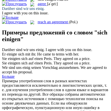
agree
[əˈɡri:]
Darüber sind wir uns
einig
.
I
agree
with you on this issue.
reach an agreement
(Pol.)
Примеры предложений со словом "sich
einigen"
Darüber sind wir uns
einig
.
I
agree
with you on this issue.
Er
einigte sich
mit ihr.
He
came to terms
with her.
Sie
einigten
sich auf einen Preis.
They
agreed
on a price.
Sie
einigten sich
auf einen Preis.
They
agreed
on a price.
Wir sind uns
einig
seinen Vorschlag anzunehmen.
We are
agreed
to
accept his proposal.
Больше
Примеры употребления слов в разных контекстах
предоставляются исключительно в лингвистических целях, т.
е. для изучения употребления слов в одном языке и вариантов
их перевода на другой. Все образцы собраны автоматически
из открытых источников с помощью технологии поиска на
основе двуязычных данных. Если вы обнаружили
орфографическую, пунктуационную или иную ошибку в