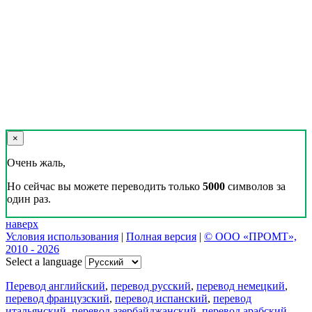
×
Очень жаль,
Но сейчас вы можете переводить только
5000
символов за
один раз.
наверх
Условия использования
|
Полная версия
|
© ООО «ПРОМТ»,
2010 - 2026
Select a language
Перевод английский
,
перевод русский
,
перевод немецкий
,
перевод французский
,
перевод испанский
,
перевод
итальянский
,
перевод азербайджанский
,
перевод арабский
,