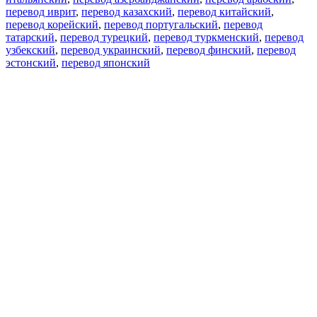
перевод иврит
,
перевод казахский
,
перевод китайский
,
перевод корейский
,
перевод португальский
,
перевод
татарский
,
перевод турецкий
,
перевод туркменский
,
перевод
узбекский
,
перевод украинский
,
перевод финский
,
перевод
эстонский
,
перевод японский
Возможности
Перевод текста
Примеры употребления
Склонение и спряжение
Наш блог
Бесплатные приложения
PROMT.One для iOS
PROMT.One для Android
Предложения
Для разработчиков