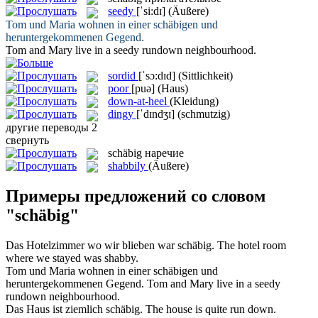
seedy
[ˈsi:dɪ]
(Äußere)
Tom und Maria wohnen in einer
schäbigen
und
heruntergekommenen Gegend.
Tom and Mary live in a
seedy
rundown neighbourhood.
sordid
[ˈsɔ:dɪd]
(Sittlichkeit)
poor
[puə]
(Haus)
down-at-heel
(Kleidung)
dingy
[ˈdɪndʒɪ]
(schmutzig)
другие переводы
2
свернуть
schäbig
наречие
shabbily
(Äußere)
Примеры предложений со словом
"schäbig"
Das Hotelzimmer wo wir blieben war
schäbig
.
The hotel room
where we stayed was
shabby
.
Tom und Maria wohnen in einer
schäbigen
und
heruntergekommenen Gegend.
Tom and Mary live in a
seedy
rundown neighbourhood.
Das Haus ist ziemlich
schäbig
.
The house is quite run down.