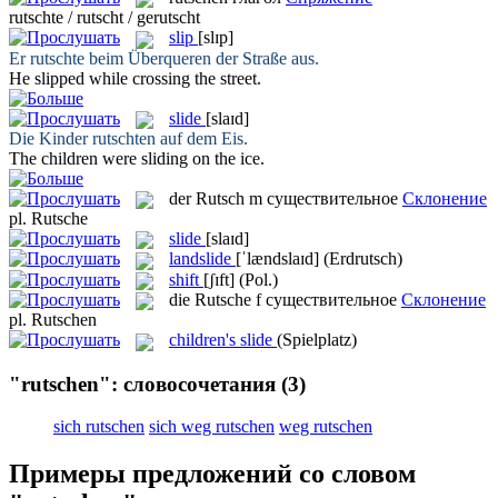
rutschte / rutscht / gerutscht
slip
[slɪp]
Er
rutschte
beim Überqueren der Straße aus.
He
slipped
while crossing the street.
slide
[slaɪd]
Die Kinder
rutschten
auf dem Eis.
The children were
sliding
on the ice.
der
Rutsch
m
существительное
Склонение
pl.
Rutsche
slide
[slaɪd]
landslide
[ˈlændslaɪd]
(Erdrutsch)
shift
[ʃɪft]
(Pol.)
die
Rutsche
f
существительное
Склонение
pl.
Rutschen
children's slide
(Spielplatz)
"rutschen": словосочетания
(3)
sich rutschen
sich weg rutschen
weg rutschen
Примеры предложений со словом