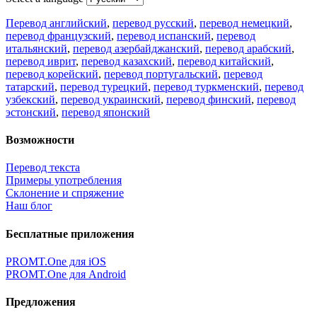
Перевод английский
,
перевод русский
,
перевод немецкий
,
перевод французский
,
перевод испанский
,
перевод
итальянский
,
перевод азербайджанский
,
перевод арабский
,
перевод иврит
,
перевод казахский
,
перевод китайский
,
перевод корейский
,
перевод португальский
,
перевод
татарский
,
перевод турецкий
,
перевод туркменский
,
перевод
узбекский
,
перевод украинский
,
перевод финский
,
перевод
эстонский
,
перевод японский
Возможности
Перевод текста
Примеры употребления
Склонение и спряжение
Наш блог
Бесплатные приложения
PROMT.One для iOS
PROMT.One для Android
Предложения