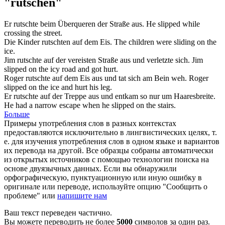
"rutschen"
Er
rutschte
beim Überqueren der Straße aus.
He
slipped
while
crossing the street.
Die Kinder
rutschten
auf dem Eis.
The children were
sliding
on the
ice.
Jim
rutschte
auf der vereisten Straße aus und verletzte sich.
Jim
slipped
on the icy road and got hurt.
Roger
rutschte
auf dem Eis aus und tat sich am Bein weh.
Roger
slipped
on the ice and hurt his leg.
Er
rutschte
auf der Treppe aus und entkam so nur um Haaresbreite.
He had a narrow escape when he
slipped
on the stairs.
Больше
Примеры употребления слов в разных контекстах
предоставляются исключительно в лингвистических целях, т.
е. для изучения употребления слов в одном языке и вариантов
их перевода на другой. Все образцы собраны автоматически
из открытых источников с помощью технологии поиска на
основе двуязычных данных. Если вы обнаружили
орфографическую, пунктуационную или иную ошибку в
оригинале или переводе, используйте опцию "Сообщить о
проблеме" или
напишите нам
Ваш текст переведен частично.
Вы можете переводить не более
5000
символов за один раз.