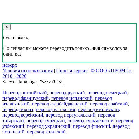
×
Очень жаль,
Но сейчас вы можете переводить только
5000
символов за
один раз.
наверх
Условия использования
|
Полная версия
|
© ООО «ПРОМТ»,
2010 - 2026
Select a language
Перевод английский
,
перевод русский
,
перевод немецкий
,
перевод французский
,
перевод испанский
,
перевод
итальянский
,
перевод азербайджанский
,
перевод арабский
,
перевод иврит
,
перевод казахский
,
перевод китайский
,
перевод корейский
,
перевод португальский
,
перевод
татарский
,
перевод турецкий
,
перевод туркменский
,
перевод
узбекский
,
перевод украинский
,
перевод финский
,
перевод
эстонский
,
перевод японский