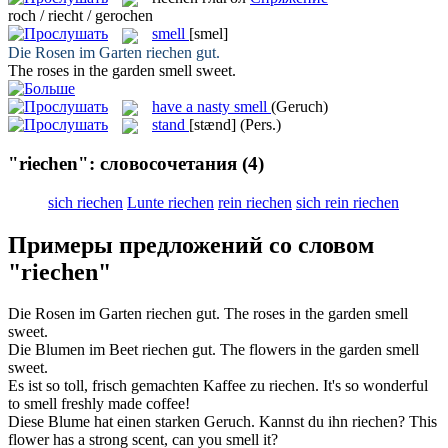
roch / riecht / gerochen
smell
[smel]
Die Rosen im Garten
riechen
gut.
The roses in the garden
smell
sweet.
have a nasty smell
(Geruch)
stand
[stænd]
(Pers.)
"riechen": словосочетания
(4)
sich riechen
Lunte riechen
rein riechen
sich rein riechen
Примеры предложений со словом
"riechen"
Die Rosen im Garten
riechen
gut.
The roses in the garden
smell
sweet.
Die Blumen im Beet
riechen
gut.
The flowers in the garden
smell
sweet.
Es ist so toll, frisch gemachten Kaffee zu
riechen
.
It's so wonderful
to
smell
freshly made coffee!
Diese Blume hat einen starken Geruch. Kannst du ihn
riechen
?
This
flower has a strong scent, can you
smell
it?