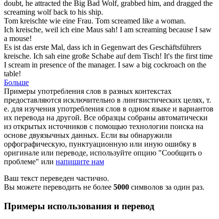
doubt, he attracted the Big Bad Wolf, grabbed him, and dragged the
screaming
wolf back to his ship.
Tom
kreischte
wie eine Frau.
Tom
screamed
like a woman.
Ich
kreische
, weil ich eine Maus sah!
I am
screaming
because I saw
a mouse!
Es ist das erste Mal, dass ich in Gegenwart des Geschäftsführers
kreische
. Ich sah eine große Schabe auf dem Tisch!
It's the first time
I
scream
in presence of the manager. I saw a big cockroach on the
table!
Больше
Примеры употребления слов в разных контекстах
предоставляются исключительно в лингвистических целях, т.
е. для изучения употребления слов в одном языке и вариантов
их перевода на другой. Все образцы собраны автоматически
из открытых источников с помощью технологии поиска на
основе двуязычных данных. Если вы обнаружили
орфографическую, пунктуационную или иную ошибку в
оригинале или переводе, используйте опцию "Сообщить о
проблеме" или
напишите нам
Ваш текст переведен частично.
Вы можете переводить не более
5000
символов за один раз.
Примеры использования и перевод