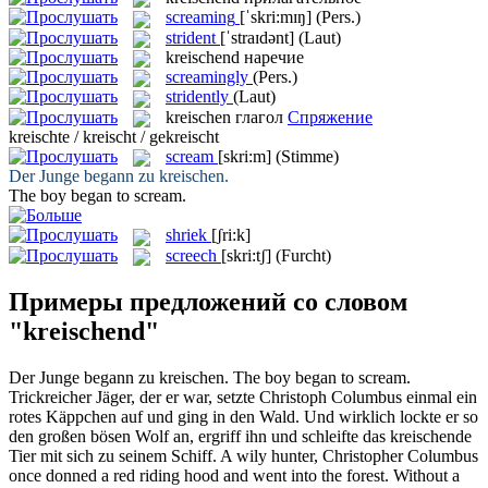
screaming
[ˈskri:mɪŋ]
(Pers.)
strident
[ˈstraɪdənt]
(Laut)
kreischend
наречие
screamingly
(Pers.)
stridently
(Laut)
kreischen
глагол
Спряжение
kreischte / kreischt / gekreischt
scream
[skri:m]
(Stimme)
Der Junge begann zu
kreischen
.
The boy began to
scream
.
shriek
[ʃri:k]
screech
[skri:tʃ]
(Furcht)
Примеры предложений со словом
"kreischend"
Der Junge begann zu
kreischen
.
The boy began to
scream
.
Trickreicher Jäger, der er war, setzte Christoph Columbus einmal ein
rotes Käppchen auf und ging in den Wald. Und wirklich lockte er so
den großen bösen Wolf an, ergriff ihn und schleifte das
kreischende
Tier mit sich zu seinem Schiff.
A wily hunter, Christopher Columbus
once donned a red riding hood and went into the forest. Without a