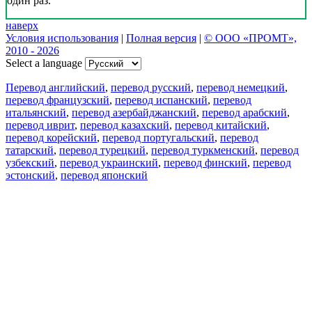
один раз.
наверх
Условия использования
|
Полная версия
|
© ООО «ПРОМТ»,
2010 - 2026
Select a language
Перевод английский
,
перевод русский
,
перевод немецкий
,
перевод французский
,
перевод испанский
,
перевод
итальянский
,
перевод азербайджанский
,
перевод арабский
,
перевод иврит
,
перевод казахский
,
перевод китайский
,
перевод корейский
,
перевод португальский
,
перевод
татарский
,
перевод турецкий
,
перевод туркменский
,
перевод
узбекский
,
перевод украинский
,
перевод финский
,
перевод
эстонский
,
перевод японский
Возможности
Перевод текста
Примеры употребления
Склонение и спряжение
Наш блог
Бесплатные приложения