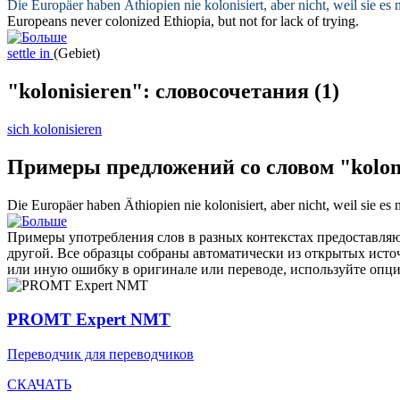
Die Europäer haben Äthiopien nie
kolonisiert
, aber nicht, weil sie es 
Europeans never
colonized
Ethiopia, but not for lack of trying.
settle in
(Gebiet)
"kolonisieren": словосочетания
(1)
sich kolonisieren
Примеры предложений со словом "kolon
Die Europäer haben Äthiopien nie
kolonisiert
, aber nicht, weil sie es 
Примеры употребления слов в разных контекстах предоставляют
другой. Все образцы собраны автоматически из открытых ист
или иную ошибку в оригинале или переводе, используйте опц
PROMT Expert NMT
Переводчик для переводчиков
СКАЧАТЬ