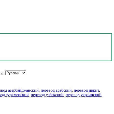
age
евод азербайджанский
,
перевод арабский
,
перевод иврит
,
вод туркменский
,
перевод узбекский
,
перевод украинский
,