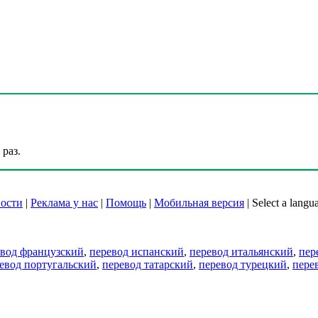
раз.
ости
|
Реклама у нас
|
Помощь
|
Мобильная версия
|
Select a langu
евод французский
,
перевод испанский
,
перевод итальянский
,
пер
евод португальский
,
перевод татарский
,
перевод турецкий
,
пере