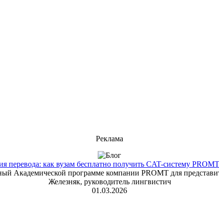
Реклама
 перевода: как вузам бесплатно получить CAT-систему PROMT T
енный Академической программе компании PROMT для представит
Железняк, руководитель лингвистич
01.03.2026