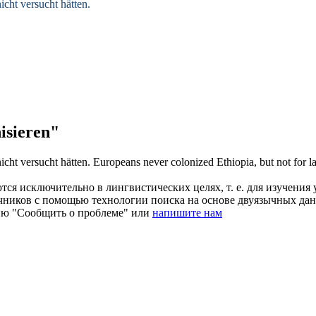
nicht versucht hätten.
isieren"
nicht versucht hätten.
Europeans never
colonized
Ethiopia, but not for la
ся исключительно в лингвистических целях, т. е. для изучения 
очников с помощью технологии поиска на основе двуязычных д
ию "Сообщить о проблеме" или
напишите нам