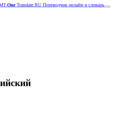
MT.
One
Translate.RU Переводчик онлайн и словарь
лийский