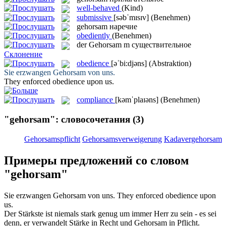
well-behaved
(Kind)
submissive
[səbˈmɪsɪv]
(Benehmen)
gehorsam
наречие
obediently
(Benehmen)
der
Gehorsam
m
существительное
Склонение
obedience
[əˈbi:djəns]
(Abstraktion)
Sie erzwangen
Gehorsam
von uns.
They enforced
obedience
upon us.
compliance
[kəmˈplaɪəns]
(Benehmen)
"gehorsam": словосочетания
(3)
Gehorsamspflicht
Gehorsamsverweigerung
Kadavergehorsam
Примеры предложений со словом
"gehorsam"
Sie erzwangen
Gehorsam
von uns.
They enforced
obedience
upon
us.
Der Stärkste ist niemals stark genug um immer Herr zu sein - es sei
denn, er verwandelt Stärke in Recht und
Gehorsam
in Pflicht.