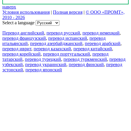
наверх
Условия использования
|
Полная версия
|
© ООО «ПРОМТ»,
2010 - 2026
Select a language
Перевод английский
,
перевод русский
,
перевод немецкий
,
перевод французский
,
перевод испанский
,
перевод
итальянский
,
перевод азербайджанский
,
перевод арабский
,
перевод иврит
,
перевод казахский
,
перевод китайский
,
перевод корейский
,
перевод португальский
,
перевод
татарский
,
перевод турецкий
,
перевод туркменский
,
перевод
узбекский
,
перевод украинский
,
перевод финский
,
перевод
эстонский
,
перевод японский
Возможности
Перевод текста
Примеры употребления
Склонение и спряжение
Наш блог
Бесплатные приложения