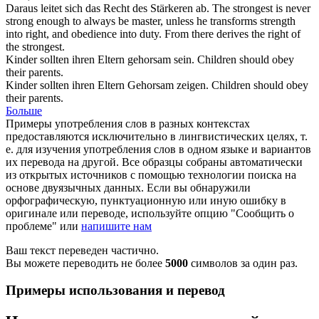
Daraus leitet sich das Recht des Stärkeren ab.
The strongest is never
strong enough to always be master, unless he transforms strength
into right, and
obedience
into duty. From there derives the right of
the strongest.
Kinder sollten ihren Eltern
gehorsam
sein.
Children should obey
their parents.
Kinder sollten ihren Eltern
Gehorsam
zeigen.
Children should obey
their parents.
Больше
Примеры употребления слов в разных контекстах
предоставляются исключительно в лингвистических целях, т.
е. для изучения употребления слов в одном языке и вариантов
их перевода на другой. Все образцы собраны автоматически
из открытых источников с помощью технологии поиска на
основе двуязычных данных. Если вы обнаружили
орфографическую, пунктуационную или иную ошибку в
оригинале или переводе, используйте опцию "Сообщить о
проблеме" или
напишите нам
Ваш текст переведен частично.
Вы можете переводить не более
5000
символов за один раз.
Примеры использования и перевод