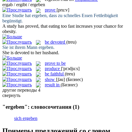
ergab / ergibt / ergeben
prove
[pru:v]
Eine Studie hat
ergeben
, dass zu schnelles Essen Fettleibigkeit
begünstigt.
A study has
proved
, that eating too fast increases your chance for
obesity.
be devoted
(treu)
Sie ist ihrem Mann
ergeben
.
She
is devoted
to her husband.
prove to be
produce
['prɔdjuːs]
be faithful
(treu)
show
[ʃəu]
(Бизнес)
result in
(Бизнес)
другие переводы
4
свернуть
"ergeben": словосочетания
(1)
sich ergeben
Примеры предложений со словом