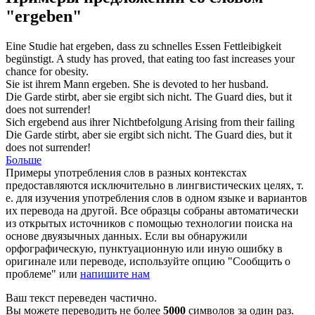
"ergeben"
Eine Studie hat
ergeben
, dass zu schnelles Essen Fettleibigkeit
begünstigt.
A study has
proved
, that eating too fast increases your
chance for obesity.
Sie ist ihrem Mann
ergeben
.
She
is devoted
to her husband.
Die Garde stirbt, aber sie
ergibt
sich nicht.
The Guard dies, but it
does not
surrender
!
Sich
ergebend
aus ihrer Nichtbefolgung
Arising
from their failing
Die Garde stirbt, aber sie
ergibt sich
nicht.
The Guard dies, but it
does not
surrender
!
Больше
Примеры употребления слов в разных контекстах
предоставляются исключительно в лингвистических целях, т.
е. для изучения употребления слов в одном языке и вариантов
их перевода на другой. Все образцы собраны автоматически
из открытых источников с помощью технологии поиска на
основе двуязычных данных. Если вы обнаружили
орфографическую, пунктуационную или иную ошибку в
оригинале или переводе, используйте опцию "Сообщить о
проблеме" или
напишите нам
Ваш текст переведен частично.
Вы можете переводить не более
5000
символов за один раз.