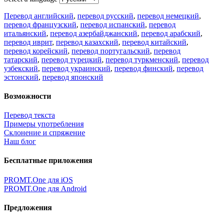
Перевод английский
,
перевод русский
,
перевод немецкий
,
перевод французский
,
перевод испанский
,
перевод
итальянский
,
перевод азербайджанский
,
перевод арабский
,
перевод иврит
,
перевод казахский
,
перевод китайский
,
перевод корейский
,
перевод португальский
,
перевод
татарский
,
перевод турецкий
,
перевод туркменский
,
перевод
узбекский
,
перевод украинский
,
перевод финский
,
перевод
эстонский
,
перевод японский
Возможности
Перевод текста
Примеры употребления
Склонение и спряжение
Наш блог
Бесплатные приложения
PROMT.One для iOS
PROMT.One для Android
Предложения